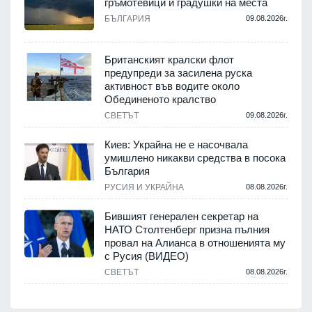
гръмотевици и градушки на места
БЪЛГАРИЯ
09.08.2026г.
Британският кралски флот
предупреди за засилена руска
активност във водите около
Обединеното кралство
СВЕТЪТ
09.08.2026г.
Киев: Украйна не е насочвала
умишлено никакви средства в посока
България
РУСИЯ И УКРАЙНА
08.08.2026г.
Бившият генерален секретар на
НАТО Столтенберг призна пълния
провал на Алианса в отношенията му
с Русия (ВИДЕО)
СВЕТЪТ
08.08.2026г.