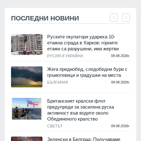
ПОСЛЕДНИ НОВИНИ
Руските окупатори удариха 10-
етажна сграда в Харков: горните
етажи са разрушени, има жертви
.
РУСИЯ И УКРАЙНА
09.08.2026г.
Жега предиобед, следобедни бури с
гръмотевици и градушки на места
.
БЪЛГАРИЯ
09.08.2026г.
Британският кралски флот
предупреди за засилена руска
активност във водите около
.
Обединеното кралство
СВЕТЪТ
09.08.2026г.
Зеленски в Белград: Получаваме