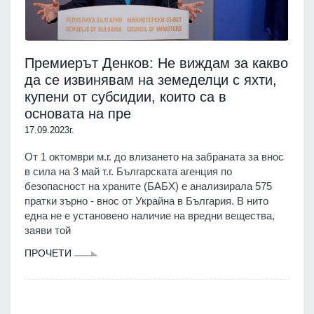
Премиерът Денков: Не виждам за какво
да се извинявам на земеделци с яхти,
купени от субсидии, които са в
основата на пре
17.09.2023г.
От 1 октомври м.г. до влизането на забраната за внос
в сила на 3 май т.г. Българската агенция по
безопасност на храните (БАБХ) е анализирала 575
пратки зърно - внос от Украйна в България. В нито
една не е установено наличие на вредни вещества,
заяви той
ПРОЧЕТИ