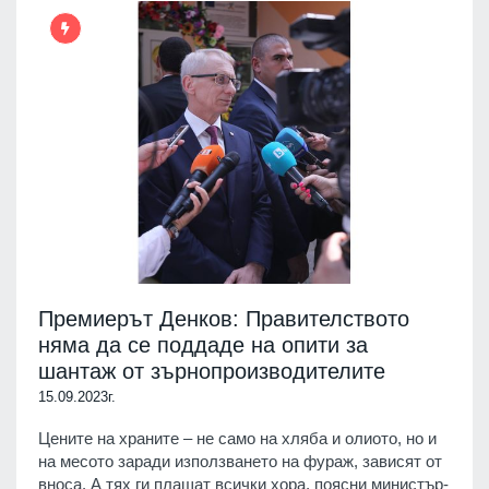
Премиерът Денков: Правителството
няма да се поддаде на опити за
шантаж от зърнопроизводителите
15.09.2023г.
Цените на храните – не само на хляба и олиото, но и
на месото заради използването на фураж, зависят от
вноса. А тях ги плащат всички хора, поясни министър-