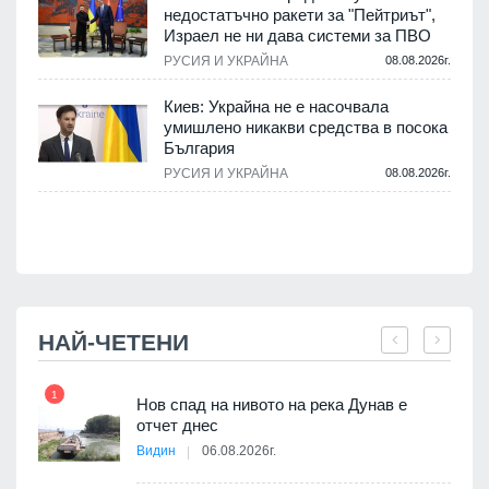
недостатъчно ракети за "Пейтриът",
.
Израел не ни дава системи за ПВО
РУСИЯ И УКРАЙНА
08.08.2026г.
м
Киев: Украйна не е насочвала
умишлено никакви средства в посока
България
.
РУСИЯ И УКРАЙНА
08.08.2026г.
НАЙ-ЧЕТЕНИ
1
7
Нов спад на нивото на река Дунав е
я
отчет днес
Видин
06.08.2026г.