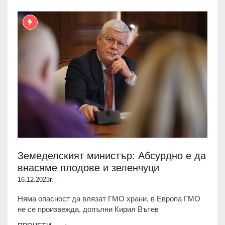
Земеделският министър: Абсурдно е да
внасяме плодове и зеленчуци
16.12.2023г.
Няма опасност да влязат ГМО храни, в Европа ГМО
не се произвежда, допълни Кирил Вътев