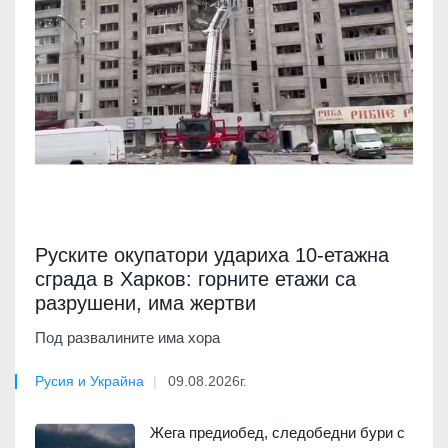
Руските окупатори удариха 10-етажна
сграда в Харков: горните етажи са
разрушени, има жертви
Под развалините има хора
Русия и Украйна
09.08.2026г.
Жега предиобед, следобедни бури с