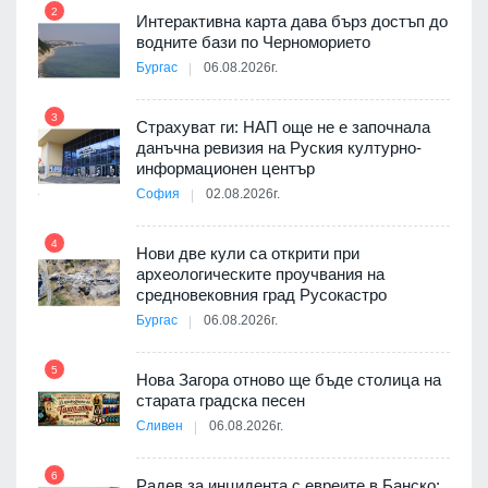
2
Интерактивна карта дава бърз достъп до
8
3D
водните бази по Черноморието
а към
Бургас
06.08.2026г.
3
Страхуват ги: НАП още не е започнала
данъчна ревизия на Руския културно-
9
ията
информационен център
та за
София
02.08.2026г.
4
Нови две кули са открити при
археологическите проучвания на
 на
средновековния град Русокастро
10
а, че
Бургас
06.08.2026г.
т
5
Нова Загора отново ще бъде столица на
старата градска песен
Сливен
06.08.2026г.
11
път в
6
 4
Радев за инцидента с евреите в Банско: