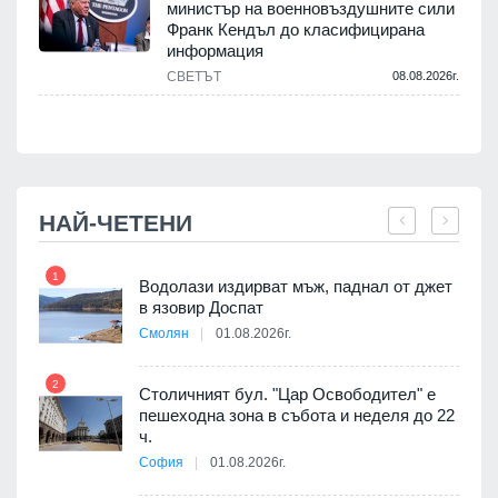
министър на военновъздушните сили
Франк Кендъл до класифицирана
информация
СВЕТЪТ
08.08.2026г.
.
НАЙ-ЧЕТЕНИ
1
7
Водолази издирват мъж, паднал от джет
в язовир Доспат
Смолян
01.08.2026г.
 в
2
8
Столичният бул. "Цар Освободител" е
пешеходна зона в събота и неделя до 22
ч.
я
София
01.08.2026г.
9