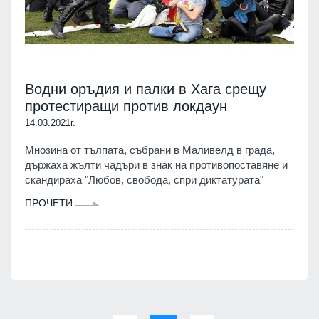
Водни оръдия и палки в Хага срещу
протестиращи против локдаун
14.03.2021г.
Мнозина от тълпата, събрани в Маливелд в града,
държаха жълти чадъри в знак на противопоставяне и
скандираха "Любов, свобода, спри диктатурата"
ПРОЧЕТИ