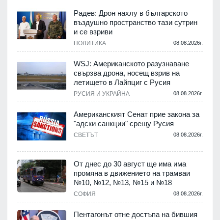
Радев: Дрон нахлу в българското
въздушно пространство тази сутрин
и се взриви
ПОЛИТИКА
08.08.2026г.
.
WSJ: Американското разузнаване
свързва дрона, носещ взрив на
летището в Лайпциг с Русия
.
РУСИЯ И УКРАЙНА
08.08.2026г.
Американският Сенат прие закона за
"адски санкции" срещу Русия
СВЕТЪТ
08.08.2026г.
.
От днес до 30 август ще има има
промяна в движението на трамваи
№10, №12, №13, №15 и №18
т
СОФИЯ
08.08.2026г.
.
Пентагонът отне достъпа на бившия