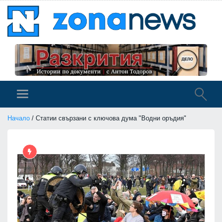
Начало
/ Статии свързани с ключова дума "Водни оръдия"