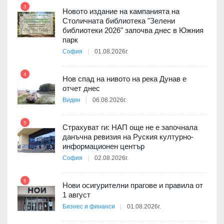
3
Новото издание на кампанията на
Столичната библиотека "Зелени
3D
библиотеки 2026" започва днес в Южния
а към
парк
София
01.08.2026г.
10
4
Нов спад на нивото на река Дунав е
 няма
отчет днес
0 до
Видин
06.08.2026г.
11
5
Страхуват ги: НАП още не е започнала
данъчна ревизия на Руския културно-
ията
информационен център
та за
София
02.08.2026г.
12
6
Нови осигурителни прагове и правила от
1 август
ско:
Бизнес и финанси
01.08.2026г.