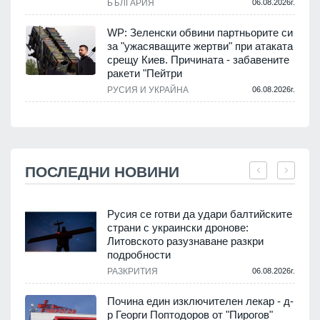
БЪЛГАРИЯ
06.08.2026г.
WP: Зеленски обвини партньорите си
за "ужасяващите жертви" при атаката
срещу Киев. Причината - забавените
ракети "Пейтри
РУСИЯ И УКРАЙНА
06.08.2026г.
ПОСЛЕДНИ НОВИНИ
Русия се готви да удари балтийските
страни с украински дронове:
Литовското разузнаване разкри
подробности
.
РАЗКРИТИЯ
06.08.2026г.
Почина един изключителен лекар - д-
р Георги Поптодоров от "Пирогов"
.