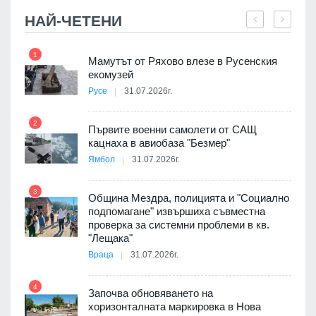
НАЙ-ЧЕТЕНИ
1
7
Мамутът от Ряхово влезе в Русенския
екомузей
Русе
31.07.2026г.
2
Първите военни самолети от САЩ
кацнаха в авиобаза "Безмер"
8
Ямбол
31.07.2026г.
 в
3
Община Мездра, полицията и "Социално
подпомагане" извършиха съвместна
проверка за системни проблеми в кв.
9
ойно
"Лещака"
те
Враца
31.07.2026г.
4
Започва обновяването на
хоризонталната маркировка в Нова
10