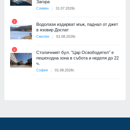
оведе
Загора
АЕЦ
Сливен
31.07.2026г.
5
Водолази издирват мъж, паднал от джет
11
в язовир Доспат
Смолян
01.08.2026г.
я
6
Столичният бул. "Цар Освободител" е
12
пешеходна зона в събота и неделя до 22
ч.
е
София
01.08.2026г.