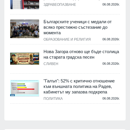
ЗДРАВЕОПАЗВАНЕ
06.08.2026г.
,
Българските ученици с медали от
о
всяко престижно състезание до
момента
.
ОБРАЗОВАНИЕ И РЕЛИГИЯ
06.08.2026г.
Нова Загора отново ще бъде столица
на старата градска песен
СЛИВЕН
06.08.2026г.
.
"Галъп": 52% с критично отношение
и
към външната политика на Радев,
а
кабинетът му запазва подкрепа
ПОЛИТИКА
06.08.2026г.
.