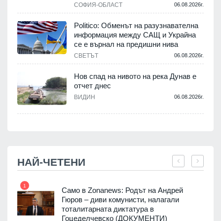
СОФИЯ-ОБЛАСТ
06.08.2026г.
Politico: Обменът на разузнавателна
информация между САЩ и Украйна
се е върнал на предишни нива
.
СВЕТЪТ
06.08.2026г.
Нов спад на нивото на река Дунав е
отчет днес
.
ВИДИН
06.08.2026г.
НАЙ-ЧЕТЕНИ
1
7
ала
Само в Zonanews: Родът на Андрей
о-
Гюров – диви комунисти, налагали
тоталитарната диктатура в
Гоцеделчевско (ДОКУМЕНТИ)