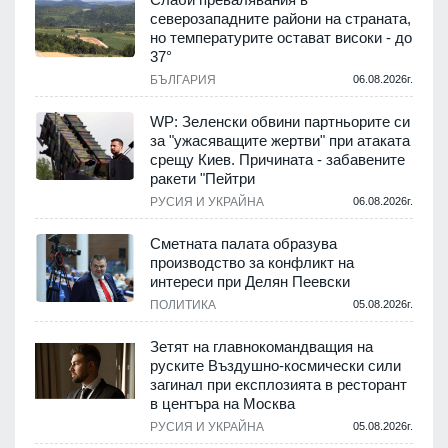
северозападните райони на страната,
но температурите остават високи - до
37°
БЪЛГАРИЯ
06.08.2026г.
WP: Зеленски обвини партньорите си
за "ужасяващите жертви" при атаката
срещу Киев. Причината - забавените
ракети "Пейтри
РУСИЯ И УКРАЙНА
06.08.2026г.
Сметната палата образува
производство за конфликт на
интереси при Делян Пеевски
ПОЛИТИКА
05.08.2026г.
Зетят на главнокомандващия на
руските Въздушно-космически сили
загинал при експлозията в ресторант
в центъра на Москва
РУСИЯ И УКРАЙНА
05.08.2026г.