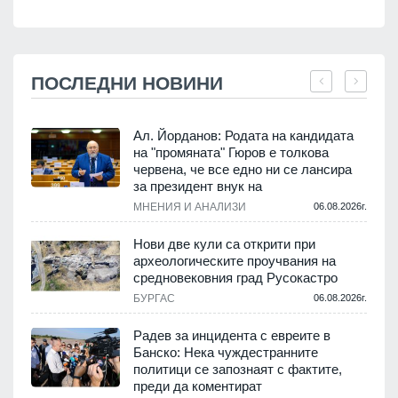
ПОСЛЕДНИ НОВИНИ
Ал. Йорданов: Родата на кандидата
на "промяната" Гюров е толкова
червена, че все едно ни се лансира
.
за президент внук на
МНЕНИЯ И АНАЛИЗИ
06.08.2026г.
Нови две кули са открити при
археологическите проучвания на
средновековния град Русокастро
.
БУРГАС
06.08.2026г.
Радев за инцидента с евреите в
Банско: Нека чуждестранните
политици се запознаят с фактите,
.
преди да коментират