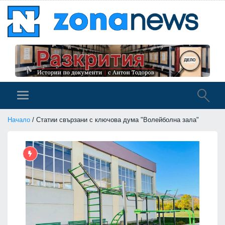
Начало
/ Статии свързани с ключова дума "Волейболна зала"