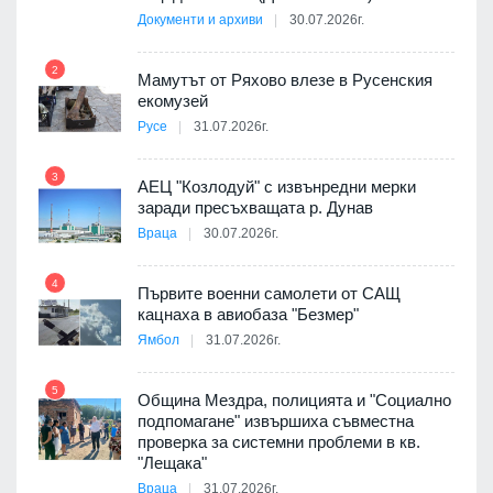
Документи и архиви
30.07.2026г.
8
а от
2
Мамутът от Ряхово влезе в Русенския
екомузей
Русе
31.07.2026г.
9
пост,
3
АЕЦ "Козлодуй" с извънредни мерки
заради пресъхващата р. Дунав
Враца
30.07.2026г.
4
елни
Първите военни самолети от САЩ
10
кацнаха в авиобаза "Безмер"
Ямбол
31.07.2026г.
5
Община Мездра, полицията и "Социално
ите
подпомагане" извършиха съвместна
проверка за системни проблеми в кв.
11
"Лещака"
Враца
31.07.2026г.