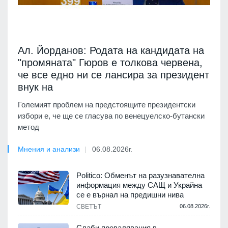
Ал. Йорданов: Родата на кандидата на
"промяната" Гюров е толкова червена,
че все едно ни се лансира за президент
внук на
Големият проблем на предстоящите президентски
избори е, че ще се гласува по венецуелско-бутански
метод
Мнения и анализи
06.08.2026г.
Politico: Обменът на разузнавателна
информация между САЩ и Украйна
се е върнал на предишни нива
СВЕТЪТ
06.08.2026г.
Слаби превалявания в