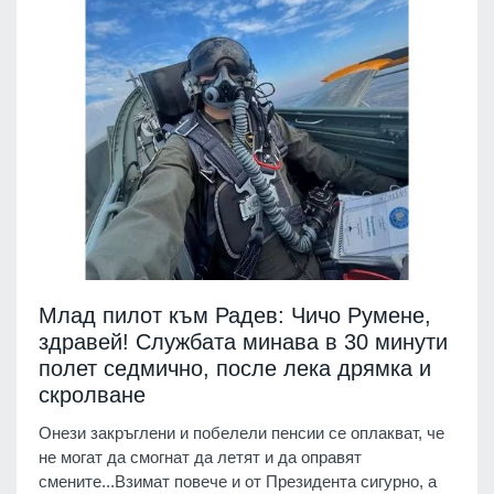
Млад пилот към Радев: Чичо Румене,
здравей! Службата минава в 30 минути
полет седмично, после лека дрямка и
скролване
Онези закръглени и побелели пенсии се оплакват, че
не могат да смогнат да летят и да оправят
смените...Взимат повече и от Президента сигурно, а