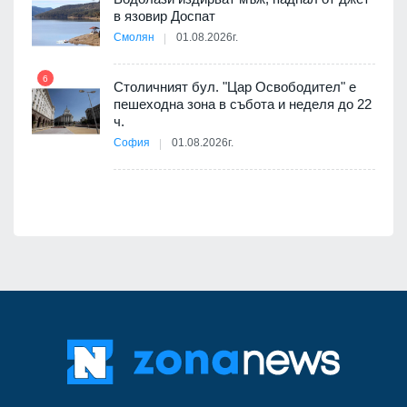
11
оведе
в язовир Доспат
АЕЦ
Смолян
01.08.2026г.
6
Столичният бул. "Цар Освободител" е
12
пешеходна зона в събота и неделя до 22
ч.
я
София
01.08.2026г.