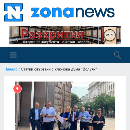
Начало
/ Статии свързани с ключова дума "Волуяк"