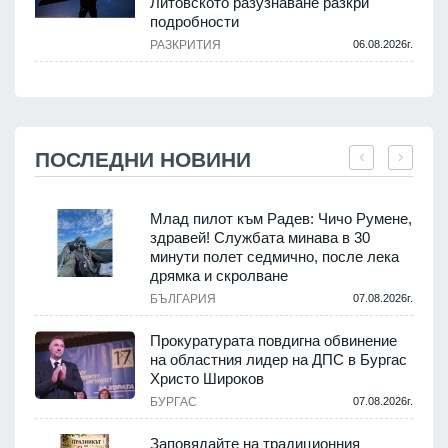
Литовското разузнаване разкри
подробности
РАЗКРИТИЯ
06.08.2026г.
ПОСЛЕДНИ НОВИНИ
Млад пилот към Радев: Чичо Румене,
здравей! Службата минава в 30
минути полет седмично, после лека
дрямка и скролване
.
БЪЛГАРИЯ
07.08.2026г.
а
Прокуратурата повдигна обвинение
на областния лидер на ДПС в Бургас
.
Христо Широков
БУРГАС
07.08.2026г.
Заповядайте на традиционния