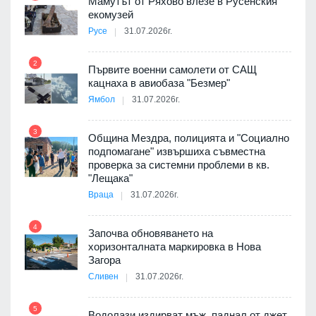
Мамутът от Ряхово влезе в Русенския
екомузей
Русе
31.07.2026г.
2
Първите военни самолети от САЩ
кацнаха в авиобаза "Безмер"
8
Ямбол
31.07.2026г.
3
Община Мездра, полицията и "Социално
подпомагане" извършиха съвместна
проверка за системни проблеми в кв.
9
"Лещака"
 в
Враца
31.07.2026г.
4
Започва обновяването на
ойно
хоризонталната маркировка в Нова
10
те
Загора
Сливен
31.07.2026г.
5
Водолази издирват мъж, паднал от джет