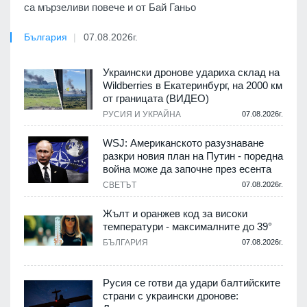
са мързеливи повече и от Бай Ганьо
България
07.08.2026г.
Украински дронове удариха склад на
Wildberries в Екатеринбург, на 2000 км
от границата (ВИДЕО)
РУСИЯ И УКРАЙНА
07.08.2026г.
WSJ: Американското разузнаване
разкри новия план на Путин - поредна
война може да започне през есента
СВЕТЪТ
07.08.2026г.
Жълт и оранжев код за високи
температури - максималните до 39°
БЪЛГАРИЯ
07.08.2026г.
Русия се готви да удари балтийските
страни с украински дронове: