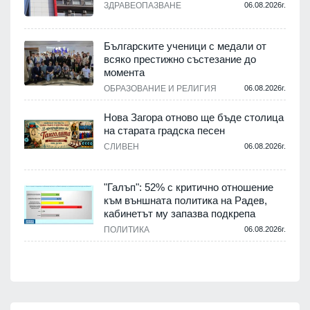
ЗДРАВЕОПАЗВАНЕ
06.08.2026г.
,
Българските ученици с медали от
о
всяко престижно състезание до
момента
.
ОБРАЗОВАНИЕ И РЕЛИГИЯ
06.08.2026г.
Нова Загора отново ще бъде столица
на старата градска песен
СЛИВЕН
06.08.2026г.
.
"Галъп": 52% с критично отношение
и
към външната политика на Радев,
а
кабинетът му запазва подкрепа
ПОЛИТИКА
06.08.2026г.
.