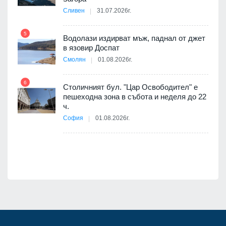
АЕЦ
Сливен
31.07.2026г.
5
Водолази издирват мъж, паднал от джет
11
в язовир Доспат
 няма
Смолян
01.08.2026г.
0 до
6
Столичният бул. "Цар Освободител" е
12
пешеходна зона в събота и неделя до 22
ч.
София
01.08.2026г.
я