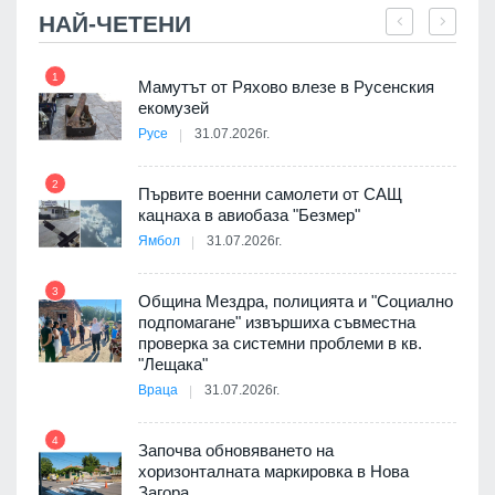
НАЙ-ЧЕТЕНИ
1
7
Мамутът от Ряхово влезе в Русенския
екомузей
Русе
31.07.2026г.
2
Първите военни самолети от САЩ
кацнаха в авиобаза "Безмер"
8
Ямбол
31.07.2026г.
 в
3
Община Мездра, полицията и "Социално
подпомагане" извършиха съвместна
проверка за системни проблеми в кв.
9
ойно
"Лещака"
те
Враца
31.07.2026г.
4
Започва обновяването на
хоризонталната маркировка в Нова
10
оведе
Загора