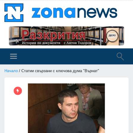
Начало
/ Статии свързани с ключова дума "Върнат"