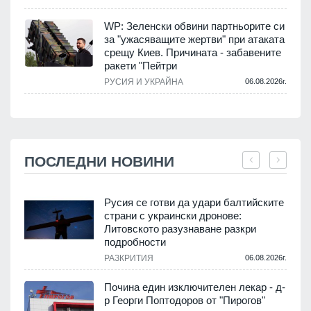
WP: Зеленски обвини партньорите си
за "ужасяващите жертви" при атаката
срещу Киев. Причината - забавените
ракети "Пейтри
РУСИЯ И УКРАЙНА
06.08.2026г.
ПОСЛЕДНИ НОВИНИ
Русия се готви да удари балтийските
страни с украински дронове:
Литовското разузнаване разкри
подробности
.
РАЗКРИТИЯ
06.08.2026г.
Почина един изключителен лекар - д-
р Георги Поптодоров от "Пирогов"
.