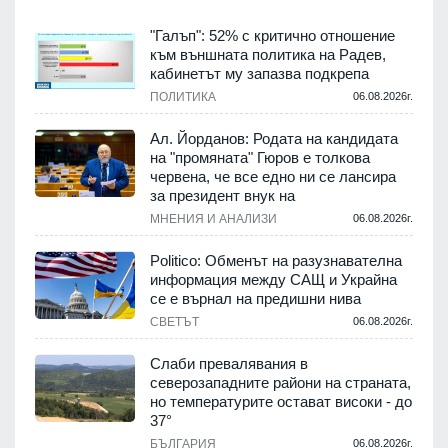
"Галъп": 52% с критично отношение
към външната политика на Радев,
кабинетът му запазва подкрепа
ПОЛИТИКА
06.08.2026г.
Ал. Йорданов: Родата на кандидата
на "промяната" Гюров е толкова
червена, че все едно ни се лансира
за президент внук на
МНЕНИЯ И АНАЛИЗИ
06.08.2026г.
Politico: Обменът на разузнавателна
информация между САЩ и Украйна
се е върнал на предишни нива
СВЕТЪТ
06.08.2026г.
Слаби превалявания в
северозападните райони на страната,
но температурите остават високи - до
37°
БЪЛГАРИЯ
06.08.2026г.