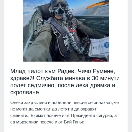
Млад пилот към Радев: Чичо Румене,
здравей! Службата минава в 30 минути
полет седмично, после лека дрямка и
скролване
Онези закръглени и побелели пенсии се оплакват, че
не могат да смогнат да летят и да оправят
смените...Взимат повече и от Президента сигурно, а
са мързеливи повече и от Бай Ганьо