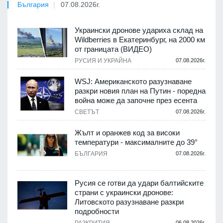
България
07.08.2026г.
Украински дронове удариха склад на
Wildberries в Екатеринбург, на 2000 км
от границата (ВИДЕО)
РУСИЯ И УКРАЙНА
07.08.2026г.
WSJ: Американското разузнаване
разкри новия план на Путин - поредна
война може да започне през есента
СВЕТЪТ
07.08.2026г.
Жълт и оранжев код за високи
температури - максималните до 39°
БЪЛГАРИЯ
07.08.2026г.
Русия се готви да удари балтийските
страни с украински дронове:
Литовското разузнаване разкри
подробности
06.08.2026г.