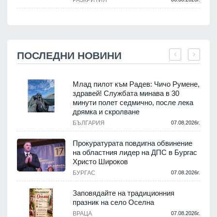
РАЗКРИТИЯ
ПОСЛЕДНИ НОВИНИ
Млад пилот към Радев: Чичо Румене,
здравей! Службата минава в 30
минути полет седмично, после лека
дрямка и скролване
.
БЪЛГАРИЯ
07.08.2026г.
а
Прокуратурата повдигна обвинение
на областния лидер на ДПС в Бургас
.
Христо Широков
БУРГАС
07.08.2026г.
Заповядайте на традиционния
празник на село Оселна
.
ВРАЦА
07.08.2026г.