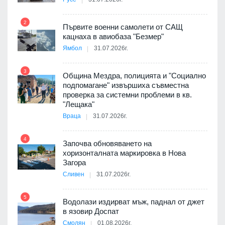
2
Първите военни самолети от САЩ
кацнаха в авиобаза "Безмер"
8
Ямбол
31.07.2026г.
3
Община Мездра, полицията и "Социално
подпомагане" извършиха съвместна
проверка за системни проблеми в кв.
9
"Лещака"
 в
Враца
31.07.2026г.
4
Започва обновяването на
ойно
хоризонталната маркировка в Нова
10
те
Загора
Сливен
31.07.2026г.
5
Водолази издирват мъж, паднал от джет
11
оведе
в язовир Доспат
АЕЦ
Смолян
01.08.2026г.