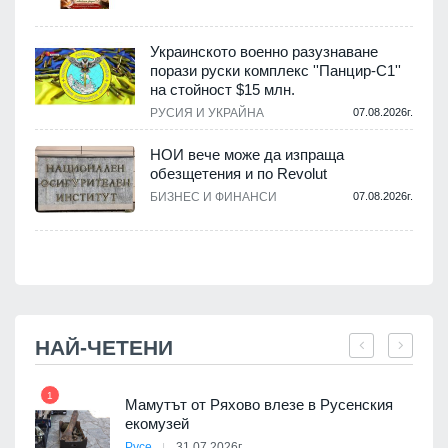
Украинското военно разузнаване
порази руски комплекс ''Панцир-С1''
на стойност $15 млн.
.
РУСИЯ И УКРАЙНА
07.08.2026г.
НОИ вече може да изпраща
обезщетения и по Revolut
.
БИЗНЕС И ФИНАНСИ
07.08.2026г.
НАЙ-ЧЕТЕНИ
1
7
Мамутът от Ряхово влезе в Русенския
екомузей
Русе
31.07.2026г.