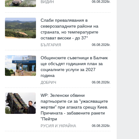
ВИДИН
06.08.2026г.
Слаби превалявания в
северозападните райони на
страната, но температурите
остават високи - до 37°
БЪЛГАРИЯ
06.08.2026г.
Общинските съветници в Балчик
ще обсъдят годишния план за
социалните услуги за 2027
година
ДОБРИЧ
06.08.2026г.
WP: Зеленски обвини
партньорите си за "ужасяващите
жертви" при атаката срещу Киев.
Причината - забавените ракети
"Пейтри
РУСИЯ И УКРАЙНА
06.08.2026г.