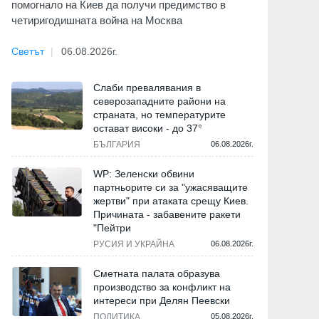
помогнало на Киев да получи предимство в
четиригодишната война на Москва
Светът
06.08.2026г.
Слаби превалявания в
северозападните райони на
страната, но температурите
остават високи - до 37°
БЪЛГАРИЯ
06.08.2026г.
WP: Зеленски обвини
партньорите си за "ужасяващите
жертви" при атаката срещу Киев.
Причината - забавените ракети
"Пейтри
РУСИЯ И УКРАЙНА
06.08.2026г.
Сметната палата образува
производство за конфликт на
интереси при Делян Пеевски
ПОЛИТИКА
05.08.2026г.