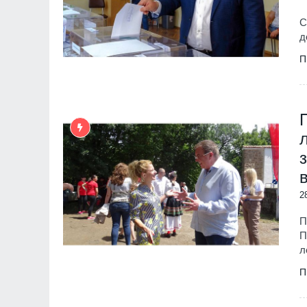
С
д
П
2
П
П
л
П