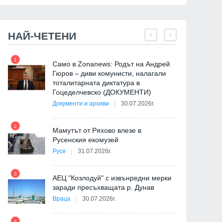
НАЙ-ЧЕТЕНИ
1
7
Само в Zonanews: Родът на Андрей
Гюров – диви комунисти, налагали
тоталитарната диктатура в
Гоцеделчевско (ДОКУМЕНТИ)
Документи и архиви
30.07.2026г.
8
2
Мамутът от Ряхово влезе в
Русенския екомузей
Русе
31.07.2026г.
9
3
АЕЦ "Козлодуй" с извънредни мерки
заради пресъхващата р. Дунав
Враца
30.07.2026г.
4