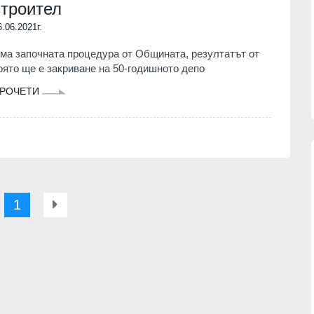
строител
6.06.2021г.
ма започната процедура от Общината, резултатът от
оято ще е закриване на 50-годишното депо
РОЧЕТИ
1
Бенямин Нетаняху отхвърли
т горски
споразумението на Съвета за
 на
мир, Израел няма да се изтегли
от Газа
05.08.2026г.
СВЕТЪТ
05.08.2026г.
 нов
Променят средносрочната
о на
бюджетна прогноза за 2026–2028