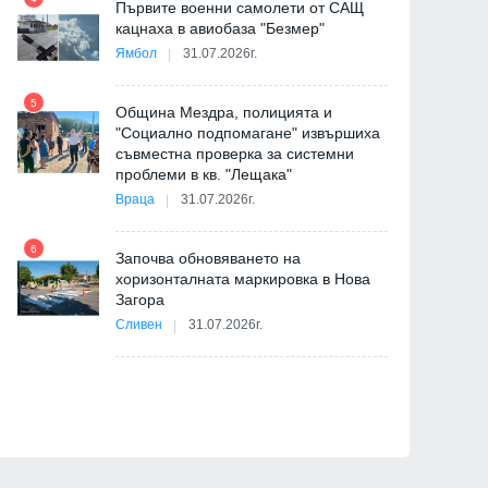
Първите военни самолети от САЩ
10
кацнаха в авиобаза "Безмер"
Ямбол
31.07.2026г.
5
Община Мездра, полицията и
"Социално подпомагане" извършиха
съвместна проверка за системни
11
проблеми в кв. "Лещака"
на
Враца
31.07.2026г.
6
Започва обновяването на
хоризонталната маркировка в Нова
12
Загора
и
Сливен
31.07.2026г.