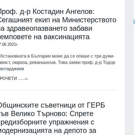
Проф. д-р Костадин Ангелов:
Сегашният екип на Министерството
на здравеопазването забави
темповете на ваксинацията
7.06.2021г.
бстановката в България може да се опише с три думи-
авист, омраза, реваншизъм. Това заяви проф. д-р Тодор
антарджиев
РОЧЕТИ
Общинските съветници от ГЕРБ
във Велико Търново: Спрете
предизборните упражнения с
модернизацията на депото за