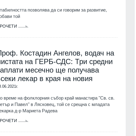
табилността позволява да си говорим за развитие,
обави той
РОЧЕТИ
Проф. Костадин Ангелов, водач на
листата на ГЕРБ-СДС: Три средни
заплати месечно ще получава
всеки лекар в края на новия
8.06.2021г.
о време на фолклорния събор край манастира "Св. св.
етър и Павел" в Лясковец, той се срещна с младата
екарка д-р Мариета Радева
РОЧЕТИ