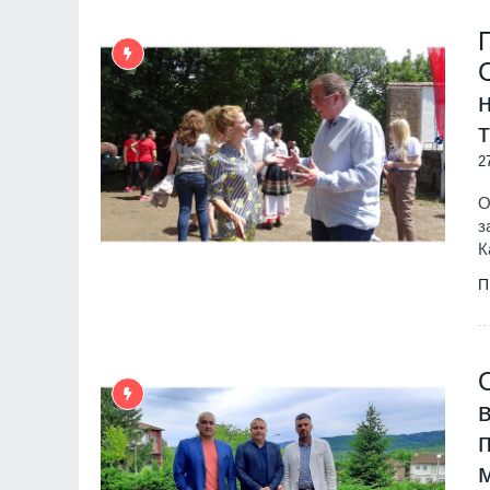
2
О
з
К
П