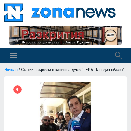
Начало
/ Статии свързани с ключова дума "ГЕРБ-Пловдив област"