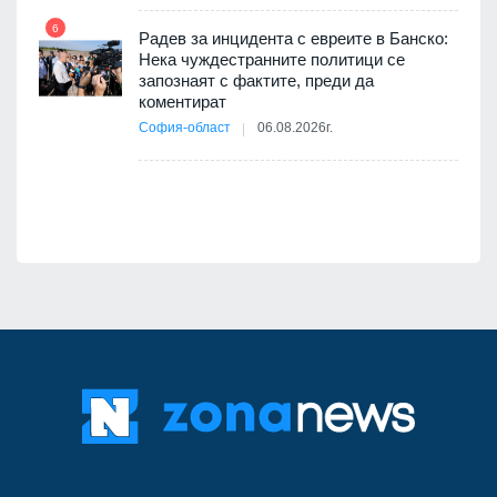
път в
6
 4
Радев за инцидента с евреите в Банско:
Нека чуждестранните политици се
запознаят с фактите, преди да
коментират
12
София-област
06.08.2026г.
д-р