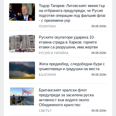
Тодор Тагарев: Литовският министър
на отбраната предупреди, че Русия
подготвя операции под фалшив флаг
- с приземени укр
ПОЛИТИКА
09.08.2026г.
Руските окупатори удариха 10-
етажна сграда в Харков: горните
етажи са разрушени, има жертви
РУСИЯ И УКРАЙНА
09.08.2026г.
Жега предиобед, следобедни бури с
гръмотевици и градушки на места
БЪЛГАРИЯ
09.08.2026г.
Британският кралски флот
предупреди за засилена руска
активност във водите около
Обединеното кралство
СВЕТЪТ
09.08.2026г.