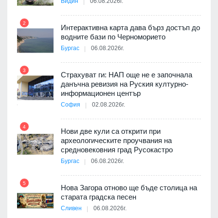
Видин
06.08.2026г.
2
Интерактивна карта дава бърз достъп до
8
3D
водните бази по Черноморието
а към
Бургас
06.08.2026г.
3
Страхуват ги: НАП още не е започнала
данъчна ревизия на Руския културно-
9
ията
информационен център
та за
София
02.08.2026г.
4
Нови две кули са открити при
археологическите проучвания на
10
 на
средновековния град Русокастро
а, че
Бургас
06.08.2026г.
т
5
Нова Загора отново ще бъде столица на
старата градска песен
Сливен
06.08.2026г.
11