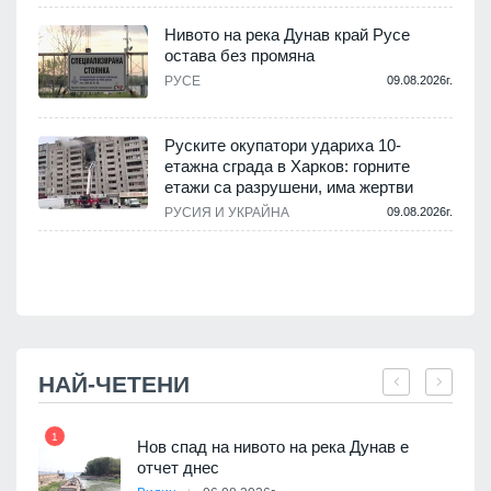
Нивото на река Дунав край Русе
остава без промяна
РУСЕ
09.08.2026г.
.
Руските окупатори удариха 10-
етажна сграда в Харков: горните
етажи са разрушени, има жертви
.
РУСИЯ И УКРАЙНА
09.08.2026г.
НАЙ-ЧЕТЕНИ
1
7
Нов спад на нивото на река Дунав е
я
отчет днес