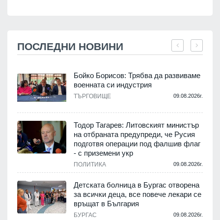
ПОСЛЕДНИ НОВИНИ
Бойко Борисов: Трябва да развиваме
военната си индустрия
.
ТЪРГОВИЩЕ
09.08.2026г.
Тодор Тагарев: Литовският министър
на отбраната предупреди, че Русия
т
подготвя операции под фалшив флаг
- с приземени укр
.
ПОЛИТИКА
09.08.2026г.
,
Детската болница в Бургас отворена
за всички деца, все повече лекари се
връщат в България
.
БУРГАС
09.08.2026г.