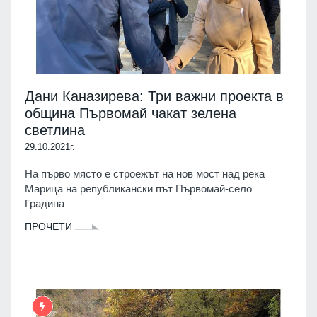
Дани Каназирева: Три важни проекта в
община Първомай чакат зелена
светлина
29.10.2021г.
На първо място е строежът на нов мост над река
Марица на републикански път Първомай-село
Градина
ПРОЧЕТИ