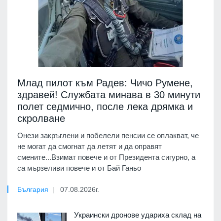
Млад пилот към Радев: Чичо Румене,
здравей! Службата минава в 30 минути
полет седмично, после лека дрямка и
скролване
Онези закръглени и побелели пенсии се оплакват, че
не могат да смогнат да летят и да оправят
смените...Взимат повече и от Президента сигурно, а
са мързеливи повече и от Бай Ганьо
България
07.08.2026г.
Украински дронове удариха склад на