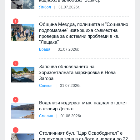
8
Ямбол
31.07.2026г.
3
Община Мездра, полицията и "Социално
подпомагане" извършиха съвместна
проверка за системни проблеми в кв.
9
"Лещака"
 в
Враца
31.07.2026г.
4
Започва обновяването на
ойно
хоризонталната маркировка в Нова
10
те
Загора
Сливен
31.07.2026г.
5
Водолази издирват мъж, паднал от джет
11
оведе
в язовир Доспат
АЕЦ
Смолян
01.08.2026г.
6
Столичният бул. "Цар Освободител" е
12
пешеходна зона в събота и неделя до 22