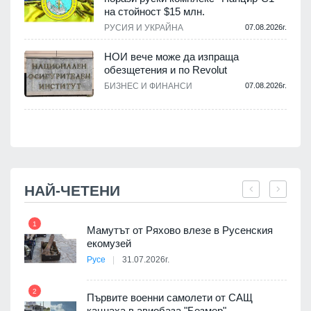
на стойност $15 млн.
.
РУСИЯ И УКРАЙНА
07.08.2026г.
НОИ вече може да изпраща
обезщетения и по Revolut
.
БИЗНЕС И ФИНАНСИ
07.08.2026г.
НАЙ-ЧЕТЕНИ
1
7
Мамутът от Ряхово влезе в Русенския
екомузей
Русе
31.07.2026г.
2
Първите военни самолети от САЩ
кацнаха в авиобаза "Безмер"