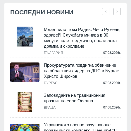
ПОСЛЕДНИ НОВИНИ
Млад пилот към Радев: Чичо Румене,
здравей! Службата минава в 30
минути полет седмично, после лека
дрямка и скролване
.
БЪЛГАРИЯ
07.08.2026г.
а
Прокуратурата повдигна обвинение
на областния лидер на ДПС в Бургас
.
Христо Широков
БУРГАС
07.08.2026г.
Заповядайте на традиционния
празник на село Оселна
.
ВРАЦА
07.08.2026г.
Украинското военно разузнаване
порази руски комплекс ''Панцир-С1''