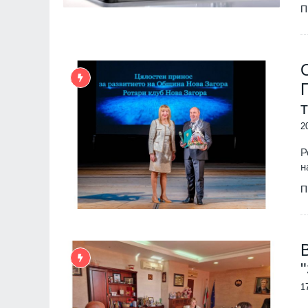
П
7
Новото издание на
Столичната библио
библиотеки 2026" 
Южния парк
София
01.08.2026
2
8
The Times: Август 
Р
превърне в най-"п
н
за Путин и Русия
Русия и Украйна
3
П
9
Страхуват ги: НАП
започнала данъчна
Руския културно-
център
София
02.08.2026
1
10