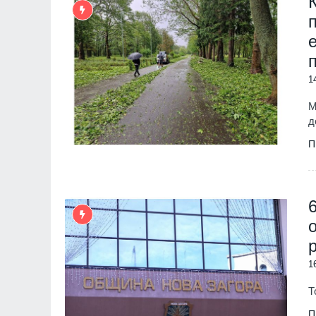
1
М
д
П
1
Т
П