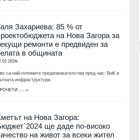
Галя Захариева: 85 % от
проектобюджета на Нова Загора за
текущи ремонти е предвиден за
селата в общината
2.02.2024г.
ве са най-големите предизвикателства пред нас: ВиК и
Patriot
Българските ученици с медали от
ътната инфраструктура
нас
всяко престижно състезание до
РОЧЕТИ
момента
07.08.2026г.
ОБРАЗОВАНИЕ И РЕЛИГИЯ
06.08.2026г.
обяви
Нова Загора отново ще бъде
Кметът на Нова Загора:
 операции
столица на старата градска песен
Бюджет`2024 ще даде по-високо
СЛИВЕН
06.08.2026г.
качество на живот за всеки жител
07.08.2026г.