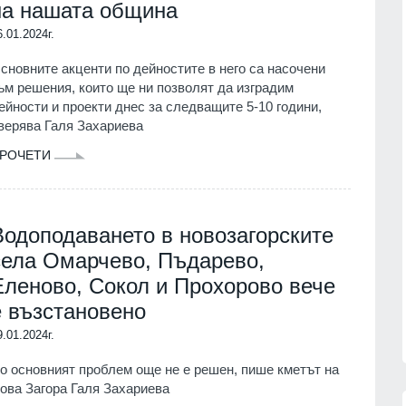
на нашата община
"Галъп": 52% с критично
ция на
отношение към външната
6.01.2024г.
я за
политика на Радев, кабинетът му
запазва подкрепа
сновните акценти по дейностите в него са насочени
ни
ПОЛИТИКА
06.08.2026г.
ъм решения, които ще ни позволят да изградим
ейности и проекти днес за следващите 5-10 години,
07.08.2026г.
"Ловци" на педофили, всичките
верява Галя Захариева
непълнолетни, убили мъжа на
Младежкия хълм в Пловдив
РОЧЕТИ
краински
ПЛОВДИВ
06.08.2026г.
зузнаване
Интерактивна карта дава бърз
06.08.2026г.
достъп до водните бази по
Водоподаването в новозагорските
Черноморието
села Омарчево, Пъдарево,
лен лекар
БУРГАС
06.08.2026г.
 от
Еленово, Сокол и Прохорово вече
е възстановено
06.08.2026г.
9.01.2024г.
о основният проблем още не е решен, пише кметът на
ова Загора Галя Захариева