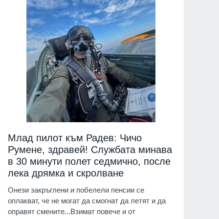
Млад пилот към Радев: Чичо
Румене, здравей! Службата минава
в 30 минути полет седмично, после
лека дрямка и скролване
Онези закръглени и побелели пенсии се
оплакват, че не могат да смогнат да летят и да
оправят смените...Взимат повече и от