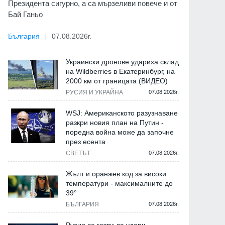
Президента сигурно, а са мързеливи повече и от
Бай Ганьо
България
07.08.2026г.
Украински дронове удариха склад
на Wildberries в Екатеринбург, на
2000 км от границата (ВИДЕО)
РУСИЯ И УКРАЙНА
07.08.2026г.
WSJ: Американското разузнаване
разкри новия план на Путин -
поредна война може да започне
през есента
СВЕТЪТ
07.08.2026г.
Жълт и оранжев код за високи
температури - максималните до
39°
БЪЛГАРИЯ
07.08.2026г.