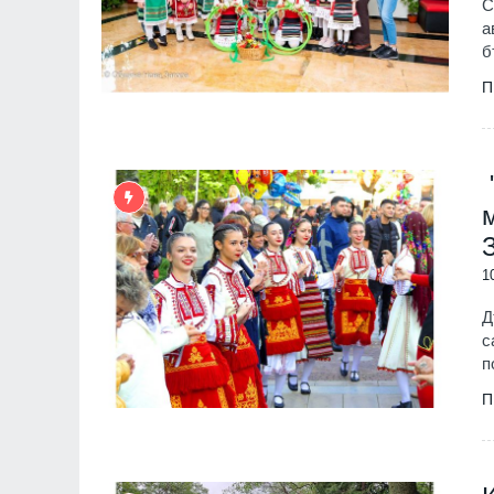
С
а
б
П
1
Д
с
п
П