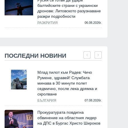
Русия се готви да удари
балтийските страни с украински
дронове: Литовското разузнаване
разкри подробности
РАЗКРИТИЯ
06.08.2026г.
ПОСЛЕДНИ НОВИНИ
Млад пилот към Радев: Чичо
Румене, здравей! Службата
минава в 30 минути полет
седмично, после лека дрямка и
скролване
БЪЛГАРИЯ
07.08.2026г.
Прокуратурата повдигна
обвинение на областния лидер
на ДПС в Бургас Христо Широков