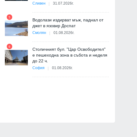
Сливен
31.07.2026г.
-
5
Водолази издирват мъж, паднал от
джет в язовир Доспат
11
Смолян
01.08.2026г.
6
Столичният бул. "Цар Освободител"
е пешеходна зона в събота и неделя
12
до 22 ч.
София
01.08.2026г.
ия