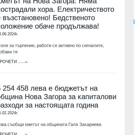
Кметът на Нова Загора: Няма
пострадали хора. Електричеството
е възстановено! Бедственото
положение обаче продължава!
4.06.2024г.
оля за търпение, работи се активно по сигналите,
обави тя
РОЧЕТИ
6 254 458 лева е бюджетът на
община Нова Загора за капиталови
разходи за настоящата година
6.02.2024г.
ова съобщи кметът на общината Галя Захариева
РОЧЕТИ