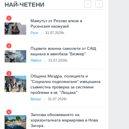
НАЙ-ЧЕТЕНИ
1
7
Мамутът от Ряхово влезе в
и
Русенския екомузей
Русе
31.07.2026г.
2
Първите военни самолети от САЩ
кацнаха в авиобаза "Безмер"
8
на
Ямбол
31.07.2026г.
3
Община Мездра, полицията и
"Социално подпомагане" извършиха
съвместна проверка за системни
9
проблеми в кв. "Лещака"
Враца
31.07.2026г.
де
4
Започва обновяването на
хоризонталната маркировка в Нова
Загора
10