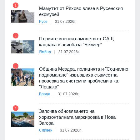
1
7
Мамутът от Ряхово влезе в Русенския
екомузей
Русе
31.07.2026г.
2
Първите военни самолети от САЩ
кацнаха в авиобаза "Безмер"
8
Ямбол
31.07.2026г.
 в
3
Община Мездра, полицията и "Социално
подпомагане" извършиха съвместна
проверка за системни проблеми в кв.
9
ойно
"Лещака"
те
Враца
31.07.2026г.
4
Започва обновяването на
хоризонталната маркировка в Нова
10
оведе
Загора
АЕЦ
Сливен
31.07.2026г.