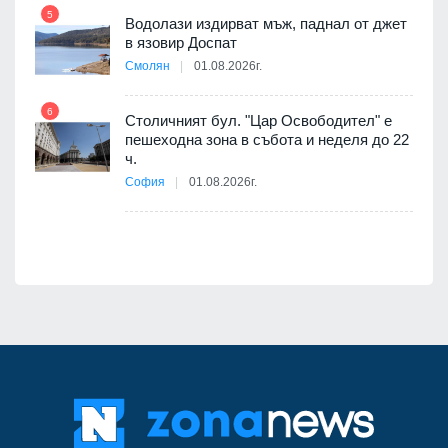
5
Водолази издирват мъж, паднал от джет
11
в язовир Доспат
Смолян
01.08.2026г.
я
6
Столичният бул. "Цар Освободител" е
12
пешеходна зона в събота и неделя до 22
ч.
е
София
01.08.2026г.