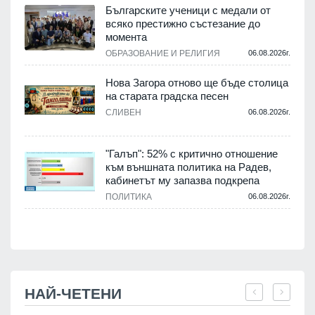
,
Българските ученици с медали от
о
всяко престижно състезание до
момента
.
ОБРАЗОВАНИЕ И РЕЛИГИЯ
06.08.2026г.
Нова Загора отново ще бъде столица
на старата градска песен
СЛИВЕН
06.08.2026г.
.
"Галъп": 52% с критично отношение
и
към външната политика на Радев,
а
кабинетът му запазва подкрепа
ПОЛИТИКА
06.08.2026г.
.
НАЙ-ЧЕТЕНИ