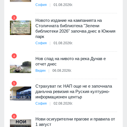
София
01.08.2026г.
9
3
Новото издание на кампанията на
Столичната библиотека "Зелени
я
библиотеки 2026" започва днес в Южния
парк
София
01.08.2026г.
10
4
а на
Нов спад на нивото на река Дунав е
отчет днес
Видин
06.08.2026г.
11
5
3D
Страхуват ги: НАП още не е започнала
а към
данъчна ревизия на Руския културно-
информационен център
София
02.08.2026г.
12
6
ията
Нови осигурителни прагове и правила от
та за
1 август