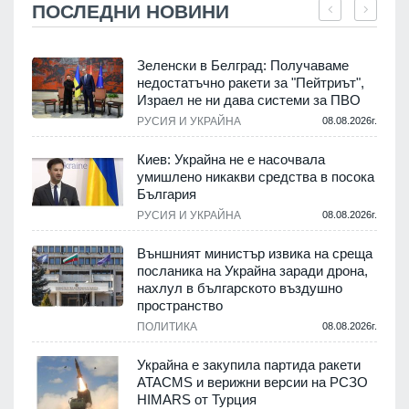
ПОСЛЕДНИ НОВИНИ
Зеленски в Белград: Получаваме
недостатъчно ракети за "Пейтриът",
Израел не ни дава системи за ПВО
.
РУСИЯ И УКРАЙНА
08.08.2026г.
Киев: Украйна не е насочвала
м
умишлено никакви средства в посока
България
.
РУСИЯ И УКРАЙНА
08.08.2026г.
е
Външният министър извика на среща
посланика на Украйна заради дрона,
нахлул в българското въздушно
пространство
.
ПОЛИТИКА
08.08.2026г.
Украйна е закупила партида ракети
ATACMS и верижни версии на РСЗО
HIMARS от Турция
.