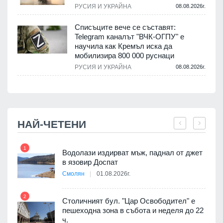
РУСИЯ И УКРАЙНА
08.08.2026г.
Списъците вече се съставят:
Telegram каналът "ВЧК-ОГПУ" е
научила как Кремъл иска да
мобилизира 800 000 руснаци
.
РУСИЯ И УКРАЙНА
08.08.2026г.
НАЙ-ЧЕТЕНИ
1
7
оведе
Водолази издирват мъж, паднал от джет
АЕЦ
в язовир Доспат
Смолян
01.08.2026г.
2
8
Столичният бул. "Цар Освободител" е
 няма
пешеходна зона в събота и неделя до 22
0 до
ч.