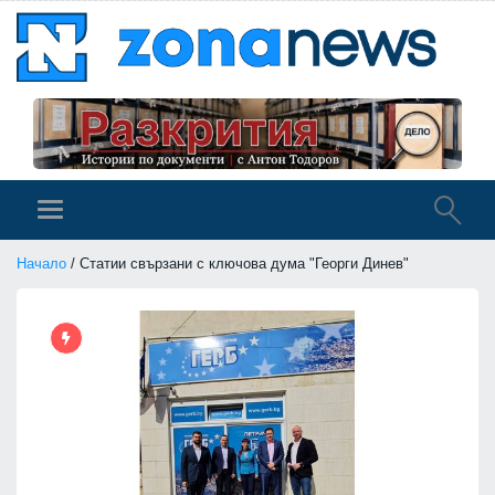
Начало
/ Статии свързани с ключова дума "Георги Динев"