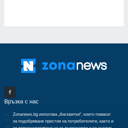
Връзка с нас
Zonanews.bg използва „бисквитки“, които помагат
Контакти
за подобряване престоя на потребителите, както и
за персонализиране на съдържанието и за анализ
info@zonanews.bg