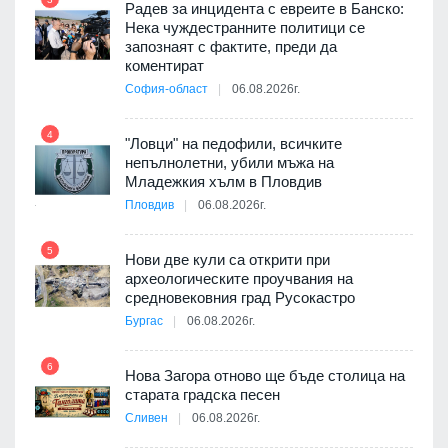
Радев за инцидента с евреите в Банско:
9
Нека чуждестранните политици се
запознаят с фактите, преди да
3D
коментират
а към
София-област
06.08.2026г.
4
10
"Ловци" на педофили, всичките
непълнолетни, убили мъжа на
ията
Младежкия хълм в Пловдив
та за
Пловдив
06.08.2026г.
5
Нови две кули са открити при
11
археологическите проучвания на
оито
средновековния град Русокастро
7
Бургас
06.08.2026г.
6
Нова Загора отново ще бъде столица на
12
старата градска песен
бва
Сливен
06.08.2026г.