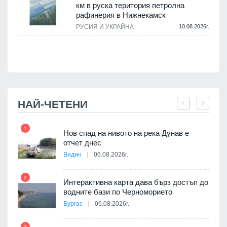
км в руска територия петролна
рафинерия в Нижнекамск
а
РУСИЯ И УКРАЙНА
10.08.2026г.
.
НАЙ-ЧЕТЕНИ
1
7
Нов спад на нивото на река Дунав е
я
отчет днес
Видин
06.08.2026г.
2
8
Интерактивна карта дава бърз достъп до
 на
водните бази по Черноморието
а, че
Бургас
06.08.2026г.
т
3