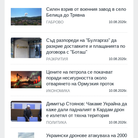
Силен взрив от военния завод в село
Белица до Трявна
.
ГАБРОВО
10.08.2026г.
Съд разпореди на "Булгаргаз" да
разкрие доставките и плащанията по
с
договора с "Боташ"
РАЗКРИТИЯ
10.08.2026г.
.
Цените на петрола се покачват
поради несигурността около
отварянето на Ормузкия проток
ИКОНОМИКА
10.08.2026г.
.
Димитър Стоянов: Чакаме Украйна да
каже дали падналият в Кардам дрон
е излетял от тяхна територия
ПОЛИТИКА
10.08.2026г.
.
Украински дронове атакуваха на 2000