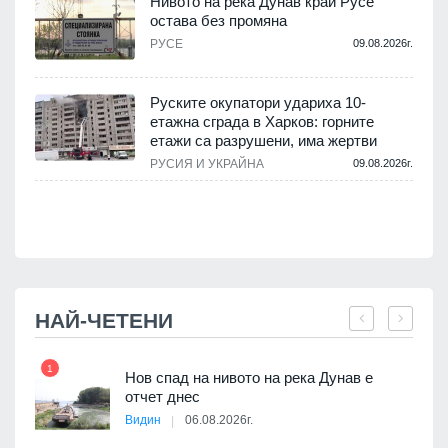
Нивото на река Дунав край Русе
остава без промяна
РУСЕ
09.08.2026г.
.
Руските окупатори удариха 10-
етажна сграда в Харков: горните
етажи са разрушени, има жертви
.
РУСИЯ И УКРАЙНА
09.08.2026г.
НАЙ-ЧЕТЕНИ
1
7
Нов спад на нивото на река Дунав е
я
отчет днес
Видин
06.08.2026г.