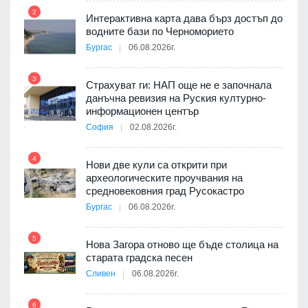
2
Интерактивна карта дава бърз достъп до
8
3D
водните бази по Черноморието
а към
Бургас
06.08.2026г.
3
Страхуват ги: НАП още не е започнала
данъчна ревизия на Руския културно-
9
ията
информационен център
та за
София
02.08.2026г.
4
Нови две кули са открити при
археологическите проучвания на
10
 на
средновековния град Русокастро
а, че
Бургас
06.08.2026г.
т
5
Нова Загора отново ще бъде столица на
старата градска песен
11
Сливен
06.08.2026г.
път в
6