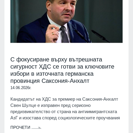
С фокусиране върху вътрешната
сигурност ХДС се готви за ключовите
избори в източната германска
провинция Саксония-Анхалт
14.06.2026г.
Кандидатът на ХДС за премиер на Саксония-Анхалт
Свен Шулце е изправен пред сериозно
предизвикателство от страна на антиимигрантската
АзГ и изостава според социологическите проучвания
ПРОЧЕТИ