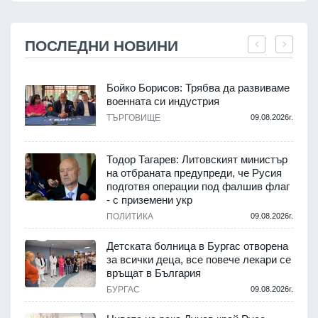
ПОСЛЕДНИ НОВИНИ
Бойко Борисов: Трябва да развиваме
военната си индустрия
.
ТЪРГОВИЩЕ
09.08.2026г.
Тодор Тагарев: Литовският министър
на отбраната предупреди, че Русия
т
подготвя операции под фалшив флаг
- с приземени укр
.
ПОЛИТИКА
09.08.2026г.
,
Детската болница в Бургас отворена
за всички деца, все повече лекари се
връщат в България
.
БУРГАС
09.08.2026г.