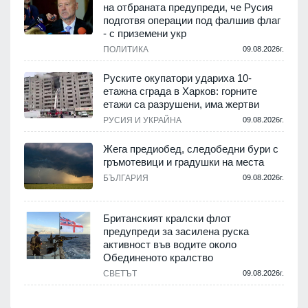
на отбраната предупреди, че Русия
подготвя операции под фалшив флаг
- с приземени укр
ПОЛИТИКА
09.08.2026г.
Руските окупатори удариха 10-
етажна сграда в Харков: горните
етажи са разрушени, има жертви
РУСИЯ И УКРАЙНА
09.08.2026г.
Жега предиобед, следобедни бури с
гръмотевици и градушки на места
БЪЛГАРИЯ
09.08.2026г.
Британският кралски флот
предупреди за засилена руска
активност във водите около
Обединеното кралство
СВЕТЪТ
09.08.2026г.