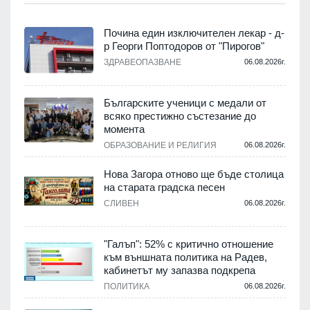
Почина един изключителен лекар - д-
р Георги Поптодоров от "Пирогов"
ЗДРАВЕОПАЗВАНЕ
06.08.2026г.
.
Българските ученици с медали от
всяко престижно състезание до
момента
ОБРАЗОВАНИЕ И РЕЛИГИЯ
06.08.2026г.
.
Нова Загора отново ще бъде столица
на старата градска песен
а
СЛИВЕН
06.08.2026г.
.
"Галъп": 52% с критично отношение
към външната политика на Радев,
кабинетът му запазва подкрепа
ПОЛИТИКА
06.08.2026г.