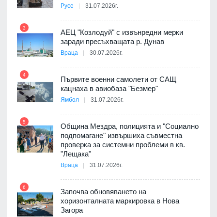
Русе
31.07.2026г.
9
пост,
3
АЕЦ "Козлодуй" с извънредни мерки
заради пресъхващата р. Дунав
Враца
30.07.2026г.
4
елни
Първите военни самолети от САЩ
10
кацнаха в авиобаза "Безмер"
Ямбол
31.07.2026г.
5
Община Мездра, полицията и "Социално
ите
подпомагане" извършиха съвместна
проверка за системни проблеми в кв.
11
"Лещака"
Враца
31.07.2026г.
6
Започва обновяването на
хоризонталната маркировка в Нова
12
Загора