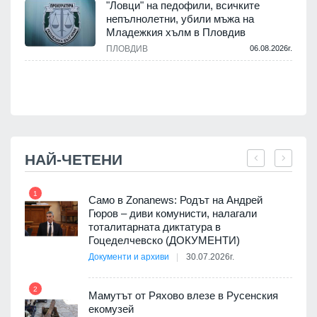
"Ловци" на педофили, всичките
.
непълнолетни, убили мъжа на
Младежкия хълм в Пловдив
ПЛОВДИВ
06.08.2026г.
.
НАЙ-ЧЕТЕНИ
1
7
ала
Само в Zonanews: Родът на Андрей
о-
Гюров – диви комунисти, налагали
тоталитарната диктатура в
Гоцеделчевско (ДОКУМЕНТИ)
Документи и архиви
30.07.2026г.
8
а от
2
Мамутът от Ряхово влезе в Русенския
екомузей