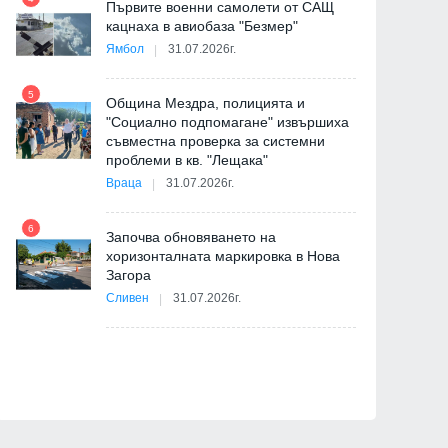
Първите военни самолети от САЩ
10
кацнаха в авиобаза "Безмер"
Ямбол
31.07.2026г.
5
Община Мездра, полицията и
"Социално подпомагане" извършиха
съвместна проверка за системни
11
проблеми в кв. "Лещака"
на
Враца
31.07.2026г.
6
Започва обновяването на
хоризонталната маркировка в Нова
12
Загора
и
Сливен
31.07.2026г.