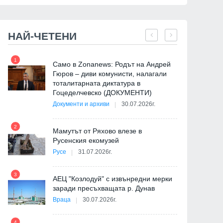
НАЙ-ЧЕТЕНИ
1
7
Само в Zonanews: Родът на Андрей
Гюров – диви комунисти, налагали
тоталитарната диктатура в
Гоцеделчевско (ДОКУМЕНТИ)
Документи и архиви
30.07.2026г.
8
2
Мамутът от Ряхово влезе в
Русенския екомузей
Русе
31.07.2026г.
9
3
АЕЦ "Козлодуй" с извънредни мерки
заради пресъхващата р. Дунав
Враца
30.07.2026г.
4