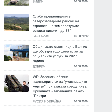
ВИДИН
06.08.2026г.
Слаби превалявания в
северозападните райони на
страната, но температурите
остават високи - до 37°
БЪЛГАРИЯ
06.08.2026г.
Общинските съветници в Балчик
ще обсъдят годишния план за
социалните услуги за 2027
година
ДОБРИЧ
06.08.2026г.
WP: Зеленски обвини
партньорите си за "ужасяващите
жертви" при атаката срещу Киев.
Причината - забавените ракети
"Пейтри
РУСИЯ И УКРАЙНА
06.08.2026г.