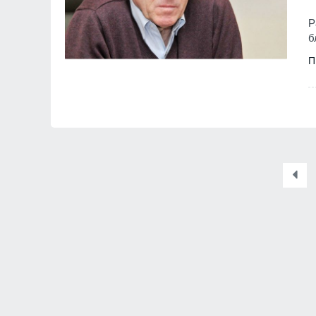
Р
б
П