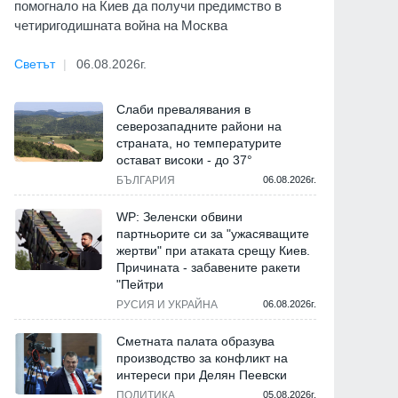
помогнало на Киев да получи предимство в
четиригодишната война на Москва
Светът
06.08.2026г.
Слаби превалявания в
северозападните райони на
страната, но температурите
остават високи - до 37°
БЪЛГАРИЯ
06.08.2026г.
WP: Зеленски обвини
партньорите си за "ужасяващите
жертви" при атаката срещу Киев.
Причината - забавените ракети
"Пейтри
РУСИЯ И УКРАЙНА
06.08.2026г.
Сметната палата образува
производство за конфликт на
интереси при Делян Пеевски
ПОЛИТИКА
05.08.2026г.