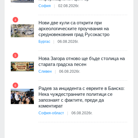
та за
София
02.08.2026г.
4
Нови две кули са открити при
археологическите проучвания на
средновековния град Русокастро
10
път в
Бургас
06.08.2026г.
 4
5
Нова Загора отново ще бъде столица на
старата градска песен
Сливен
06.08.2026г.
11
 на
а, че
6
т
Радев за инцидента с евреите в Банско:
Нека чуждестранните политици се
запознаят с фактите, преди да
коментират
12
София-област
06.08.2026г.
оито
7