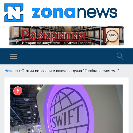
Начало
/ Статии свързани с ключова дума "Глобална система"