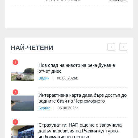
НАЙ-ЧЕТЕНИ
1
7
Нов спад на нивото на река Дунав е
я
отчет днес
Видин
06.08.2026г.
2
Интерактивна карта дава бърз достъп до
8
3D
водните бази по Черноморието
а към
Бургас
06.08.2026г.
3
Страхуват ги: НАП още не е започнала
данъчна ревизия на Руския културно-
9
ията
информационен център