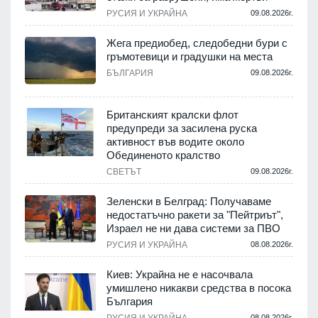
.
РУСИЯ И УКРАЙНА
09.08.2026г.
Жега предиобед, следобедни бури с
гръмотевици и градушки на места
.
БЪЛГАРИЯ
09.08.2026г.
Британският кралски флот
предупреди за засилена руска
активност във водите около
.
Обединеното кралство
СВЕТЪТ
09.08.2026г.
Зеленски в Белград: Получаваме
недостатъчно ракети за "Пейтриът",
.
Израел не ни дава системи за ПВО
РУСИЯ И УКРАЙНА
08.08.2026г.
м
Киев: Украйна не е насочвала
умишлено никакви средства в посока
България
.
РУСИЯ И УКРАЙНА
08.08.2026г.