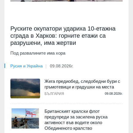
Руските окупатори удариха 10-етажна
сграда в Харков: горните етажи са
разрушени, има жертви
Под развалините има хора
Русия и Украйна
09.08.2026г.
Жега предиобед, следобедни бури с
гръмотевици и градушки на места
БЪЛГАРИЯ
09.08.2026г.
Британският кралски флот
предупреди за засилена руска
активност във водите около
Обединеното кралство