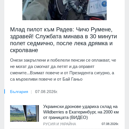
Млад пилот към Радев: Чичо Румене,
здравей! Службата минава в 30 минути
полет седмично, после лека дрямка и
скролване
Онези закръглени и побелели пенсии се оплакват, че
не могат да смогнат да летят и да оправят
смените...Взимат повече и от Президента сигурно, а
са мързеливи повече и от Бай Ганьо
България
07.08.2026г.
Украински дронове удариха склад на
Wildberries в Екатеринбург, на 2000 км
от границата (ВИДЕО)
РУСИЯ И УКРАЙНА
07.08.2026г.