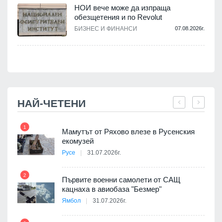
НОИ вече може да изпраща
обезщетения и по Revolut
.
БИЗНЕС И ФИНАНСИ
07.08.2026г.
НАЙ-ЧЕТЕНИ
1
7
Мамутът от Ряхово влезе в Русенския
екомузей
Русе
31.07.2026г.
2
Първите военни самолети от САЩ
кацнаха в авиобаза "Безмер"
8
Ямбол
31.07.2026г.