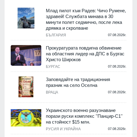
Млад пилот към Радев: Чичо Румене,
здравей! Службата минава в 30
минути полет седмично, после лека
дрямка и скролване
.
БЪЛГАРИЯ
07.08.2026г.
а
Прокуратурата повдигна обвинение
на областния лидер на ДПС в Бургас
.
Христо Широков
БУРГАС
07.08.2026г.
Заповядайте на традиционния
празник на село Оселна
.
ВРАЦА
07.08.2026г.
Украинското военно разузнаване
порази руски комплекс ''Панцир-С1''
на стойност $15 млн.
.
РУСИЯ И УКРАЙНА
07.08.2026г.