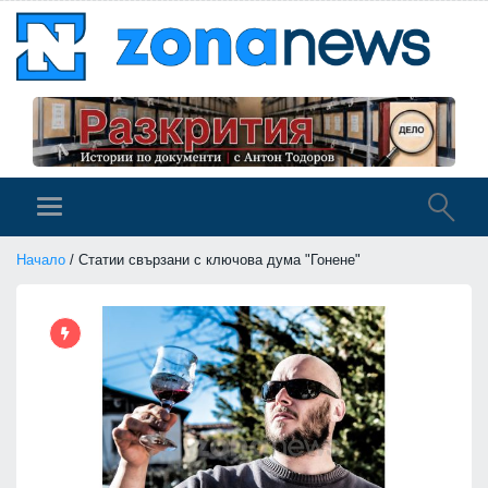
Начало
/ Статии свързани с ключова дума "Гонене"