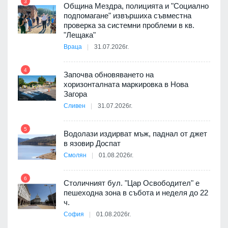
3
Община Мездра, полицията и "Социално
подпомагане" извършиха съвместна
проверка за системни проблеми в кв.
9
"Лещака"
Враца
31.07.2026г.
 в
4
Започва обновяването на
хоризонталната маркировка в Нова
10
Загора
ойно
Сливен
31.07.2026г.
те
5
Водолази издирват мъж, паднал от джет
11
в язовир Доспат
Смолян
01.08.2026г.
оведе
АЕЦ
6
Столичният бул. "Цар Освободител" е
12
пешеходна зона в събота и неделя до 22
ч.
София
01.08.2026г.