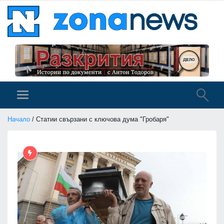
Начало
/ Статии свързани с ключова дума "Гробаря"