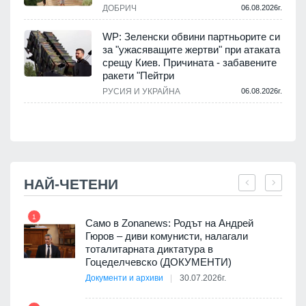
ДОБРИЧ
06.08.2026г.
WP: Зеленски обвини партньорите си
е
за "ужасяващите жертви" при атаката
срещу Киев. Причината - забавените
ракети "Пейтри
.
РУСИЯ И УКРАЙНА
06.08.2026г.
НАЙ-ЧЕТЕНИ
1
7
ала
Само в Zonanews: Родът на Андрей
о-
Гюров – диви комунисти, налагали
тоталитарната диктатура в
Гоцеделчевско (ДОКУМЕНТИ)
Документи и архиви
30.07.2026г.
8
а от