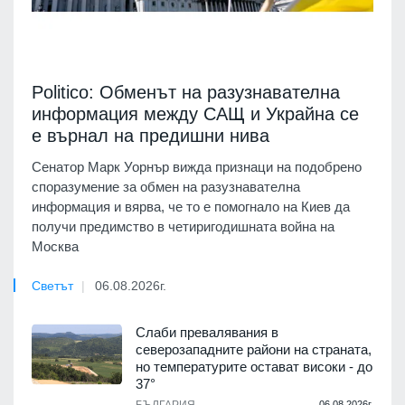
Politico: Обменът на разузнавателна
информация между САЩ и Украйна се
е върнал на предишни нива
Сенатор Марк Уорнър вижда признаци на подобрено
споразумение за обмен на разузнавателна
информация и вярва, че то е помогнало на Киев да
получи предимство в четиригодишната война на
Москва
Светът
06.08.2026г.
Слаби превалявания в
северозападните райони на страната,
но температурите остават високи - до
37°
БЪЛГАРИЯ
06.08.2026г.