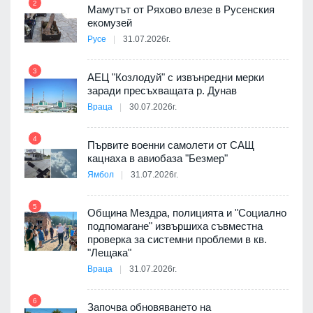
2
Мамутът от Ряхово влезе в Русенския
екомузей
Русе
31.07.2026г.
9
пост,
3
АЕЦ "Козлодуй" с извънредни мерки
заради пресъхващата р. Дунав
Враца
30.07.2026г.
4
елни
Първите военни самолети от САЩ
10
кацнаха в авиобаза "Безмер"
Ямбол
31.07.2026г.
5
Община Мездра, полицията и "Социално
ите
подпомагане" извършиха съвместна
проверка за системни проблеми в кв.
11
"Лещака"
Враца
31.07.2026г.
6
Започва обновяването на