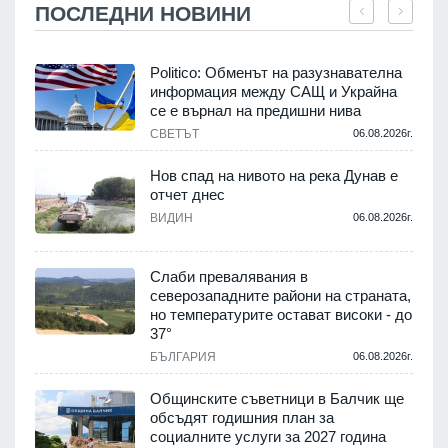
ПОСЛЕДНИ НОВИНИ
Politico: Обменът на разузнавателна
информация между САЩ и Украйна
се е върнал на предишни нива
.
СВЕТЪТ
06.08.2026г.
Нов спад на нивото на река Дунав е
отчет днес
.
ВИДИН
06.08.2026г.
Слаби превалявания в
северозападните райони на страната,
но температурите остават високи - до
.
37°
БЪЛГАРИЯ
06.08.2026г.
а
Общинските съветници в Балчик ще
обсъдят годишния план за
социалните услуги за 2027 година
.