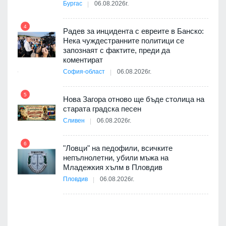
3D
Бургас
06.08.2026г.
а към
4
Радев за инцидента с евреите в Банско:
Нека чуждестранните политици се
10
запознаят с фактите, преди да
ията
коментират
та за
София-област
06.08.2026г.
5
Нова Загора отново ще бъде столица на
старата градска песен
11
оито
Сливен
06.08.2026г.
7
6
"Ловци" на педофили, всичките
непълнолетни, убили мъжа на
12
Младежкия хълм в Пловдив
бва
Пловдив
06.08.2026г.