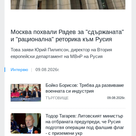
Москва похвали Радев за "сдържаната"
и "рационална" реторика към Русия
Това заяви Юрий Пилипсон, директор на Втория
европейски департамент на МВнР на Русия
Интервю
09.08.2026г.
Бойко Борисов: Трябва да развиваме
военната си индустрия
ТЪРГОВИЩЕ
09.08.2026г.
Тодор Тагарев: Литовският министър
на отбраната предупреди, че Русия
подготвя операции под фалшив флаг
- с приземени укр