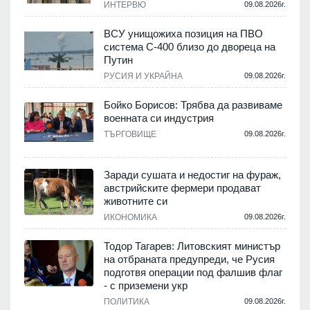
.
ИНТЕРВЮ
09.08.2026г.
ВСУ унищожиха позиция на ПВО
система С-400 близо до двореца на
Путин
.
РУСИЯ И УКРАЙНА
09.08.2026г.
Бойко Борисов: Трябва да развиваме
военната си индустрия
ТЪРГОВИЩЕ
09.08.2026г.
.
Заради сушата и недостиг на фураж,
и
австрийските фермери продават
животните си
ИКОНОМИКА
09.08.2026г.
.
Тодор Тагарев: Литовският министър
на отбраната предупреди, че Русия
подготвя операции под фалшив флаг
- с приземени укр
.
ПОЛИТИКА
09.08.2026г.