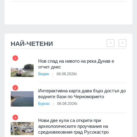
НАЙ-ЧЕТЕНИ
1
7
Нов спад на нивото на река Дунав е
я
отчет днес
Видин
06.08.2026г.
2
Интерактивна карта дава бърз достъп до
8
 на
водните бази по Черноморието
а, че
Бургас
06.08.2026г.
т
3
Нови две кули са открити при
археологическите проучвания на
9
средновековния град Русокастро