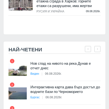
етажна сграда в Харков: горните
етажи са разрушени, има жертви
.
РУСИЯ И УКРАЙНА
09.08.2026г.
НАЙ-ЧЕТЕНИ
1
7
Нов спад на нивото на река Дунав е
я
отчет днес
Видин
06.08.2026г.
2
Интерактивна карта дава бърз достъп до
8
3D
водните бази по Черноморието
а към
Бургас
06.08.2026г.
3