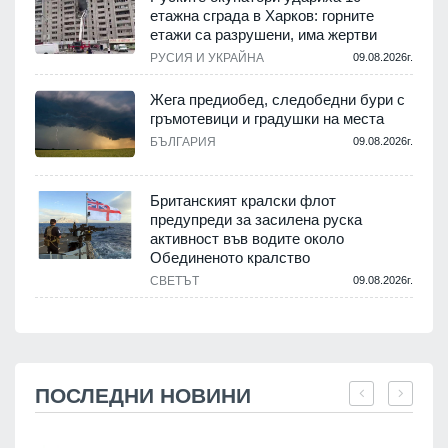
етажна сграда в Харков: горните
етажи са разрушени, има жертви
РУСИЯ И УКРАЙНА
09.08.2026г.
Жега предиобед, следобедни бури с
гръмотевици и градушки на места
БЪЛГАРИЯ
09.08.2026г.
Британският кралски флот
предупреди за засилена руска
активност във водите около
Обединеното кралство
СВЕТЪТ
09.08.2026г.
ПОСЛЕДНИ НОВИНИ