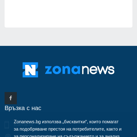
Връзка с нас
Zonanews.bg използва „бисквитки“, които помагат
Контакти
за подобряване престоя на потребителите, както и
за персонализиране на съдържанието и за анализ
info@zonanews.bg