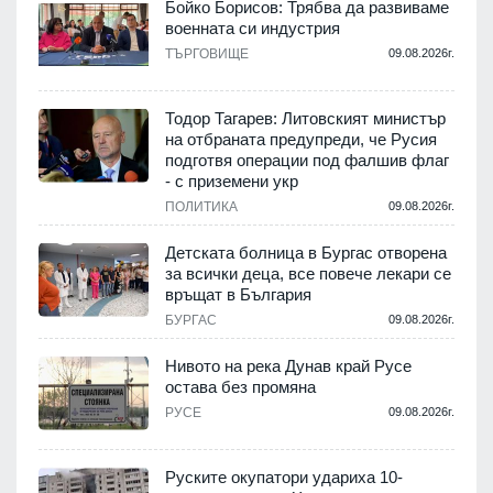
Бойко Борисов: Трябва да развиваме
военната си индустрия
.
ТЪРГОВИЩЕ
09.08.2026г.
Тодор Тагарев: Литовският министър
на отбраната предупреди, че Русия
т
подготвя операции под фалшив флаг
- с приземени укр
.
ПОЛИТИКА
09.08.2026г.
,
Детската болница в Бургас отворена
за всички деца, все повече лекари се
връщат в България
.
БУРГАС
09.08.2026г.
Нивото на река Дунав край Русе
остава без промяна
РУСЕ
09.08.2026г.
.
Руските окупатори удариха 10-