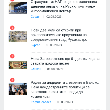
Страхуват ги: НАП още не е започнала
данъчна ревизия на Руския културно-
9
ията
информационен център
та за
София
02.08.2026г.
4
Нови две кули са открити при
археологическите проучвания на
10
 на
средновековния град Русокастро
а, че
Бургас
06.08.2026г.
т
5
Нова Загора отново ще бъде столица на
старата градска песен
11
Сливен
06.08.2026г.
път в
6
 4
Радев за инцидента с евреите в Банско:
Нека чуждестранните политици се
запознаят с фактите, преди да
коментират
12
София-област
06.08.2026г.
д-р