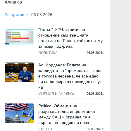
Алианса
Разкрития
06.08.2026г.
"Галъп": 52% с критично
отношение към външната
политика на Радев, кабинетът му
запазва подкрепа
ПОЛИТИКА
06.08.2026г.
Ал. Йорданов: Родата на
кандидата на "промяната" Гюров
е толкова червена, че все едно
ни се лансира за президент внук
на
МНЕНИЯ И АНАЛИЗИ
06.08.2026г.
Politico: Обменът на
разузнавателна информация
между САЩ и Украйна се е
върнал на предишни нива
СВЕТЪТ
06.08.2026г.