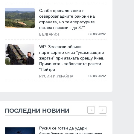
Слаби превалявания в
северозападните райони на
страната, но температурите
остават високи - до 37°
БЪЛГАРИЯ
06.08.2026г.
WP: Зеленски обвини
партньорите си за "ужасяващите
жертви" при атаката срещу Киев.
Причината - забавените ракети
"Пейтри
РУСИЯ И УКРАЙНА
06.08.2026г.
ПОСЛЕДНИ НОВИНИ
Русия се готви да удари
балтийските страни с украински