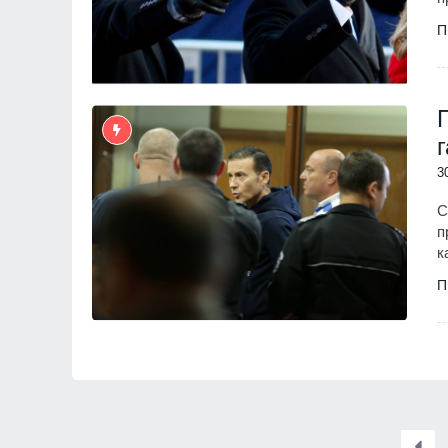
П
3
С
п
к
П