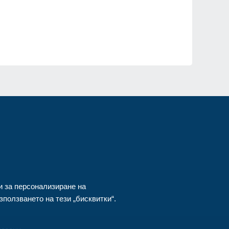
ия
и за персонализиране на
ползването на тези „бисквитки“.