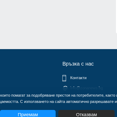
нител
Описаха състоянието на
корабоплавателния път в българск
1.07.2026г.
участък на р. Дунав
Русе
03.08.2026г.
Връзка с нас
Контакти
info@zonanews.bg
 които помагат за подобряване престоя на потребителите, както 
аемостта. С използването на сайта автоматично разрешавате из
Приемам
Отказвам