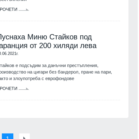
РОЧЕТИ
Пуснаха Миню Стайков под
гаранция от 200 хиляди лева
0.06.2021г.
тайков е подсъдим за данъчни престъпления,
роизводство на цигари без бандерол, пране на пари,
акто и злоупотреба с еврофондове
РОЧЕТИ
1