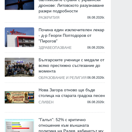
дронове: Литовското разузнаване
разкри подробности
РАЗКРИТИЯ
06.08.2026г.
Почина един изключителен лекар
- д-р Георги Поптодоров от
"Пирогов"
ЗДРАВЕОПАЗВАНЕ
06.08.2026г.
Българските ученици с медали от
всяко престижно състезание до
момента
ОБРАЗОВАНИЕ И РЕЛИГИЯ
06.08.2026г.
Нова Загора отново ще бъде
столица на старата градска песен
СЛИВЕН
06.08.2026г.
"Галъп": 52% с критично
отношение към външната
политика на Радев, кабинетът му