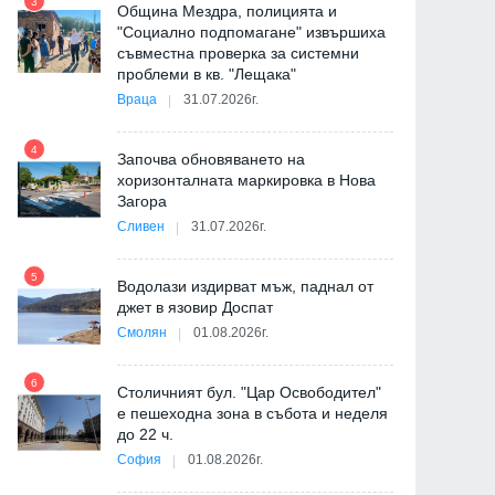
3
Община Мездра, полицията и
"Социално подпомагане" извършиха
съвместна проверка за системни
9
проблеми в кв. "Лещака"
Враца
31.07.2026г.
-
4
Започва обновяването на
хоризонталната маркировка в Нова
Загора
10
Сливен
31.07.2026г.
5
Водолази издирват мъж, паднал от
джет в язовир Доспат
11
Смолян
01.08.2026г.
6
а
Столичният бул. "Цар Освободител"
е пешеходна зона в събота и неделя
12
до 22 ч.
София
01.08.2026г.