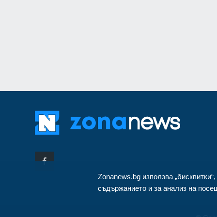
монтиран в разкло
Велико Търново
3
Zonanews.bg използва „бисквитки“,
съдържанието и за анализ на посещ