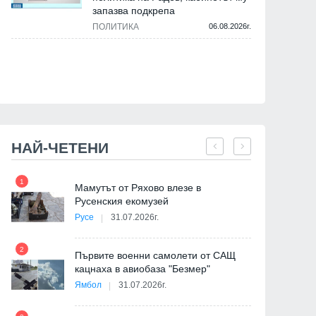
запазва подкрепа
ПОЛИТИКА
06.08.2026г.
НАЙ-ЧЕТЕНИ
1
7
на
Мамутът от Ряхово влезе в
Русенския екомузей
Русе
31.07.2026г.
2
Първите военни самолети от САЩ
кацнаха в авиобаза "Безмер"
8
Ямбол
31.07.2026г.
де