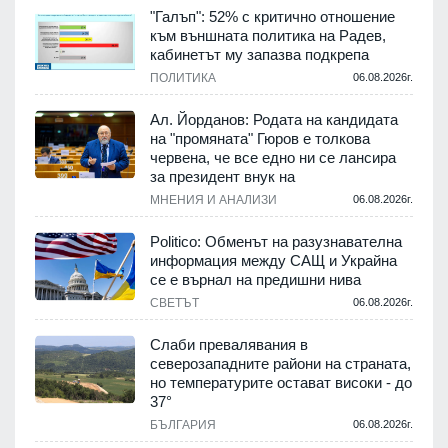
"Галъп": 52% с критично отношение
към външната политика на Радев,
кабинетът му запазва подкрепа
ПОЛИТИКА
06.08.2026г.
Ал. Йорданов: Родата на кандидата
на "промяната" Гюров е толкова
червена, че все едно ни се лансира
за президент внук на
МНЕНИЯ И АНАЛИЗИ
06.08.2026г.
Politico: Обменът на разузнавателна
информация между САЩ и Украйна
се е върнал на предишни нива
СВЕТЪТ
06.08.2026г.
Слаби превалявания в
северозападните райони на страната,
но температурите остават високи - до
37°
БЪЛГАРИЯ
06.08.2026г.