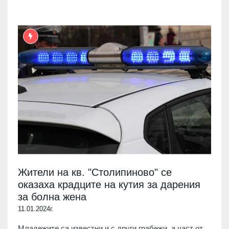
Жители на кв. "Столипиново" се
оказаха крадците на кутия за дарения
за болна жена
11.01.2024г.
Младежите са известни и с други грабежи, а част от