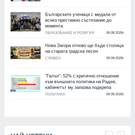
,
Българските ученици с медали от
о
всяко престижно състезание до
момента
.
ОБРАЗОВАНИЕ И РЕЛИГИЯ
06.08.2026г.
Нова Загора отново ще бъде столица
на старата градска песен
СЛИВЕН
06.08.2026г.
.
"Галъп": 52% с критично отношение
и
към външната политика на Радев,
а
кабинетът му запазва подкрепа
ПОЛИТИКА
06.08.2026г.
.