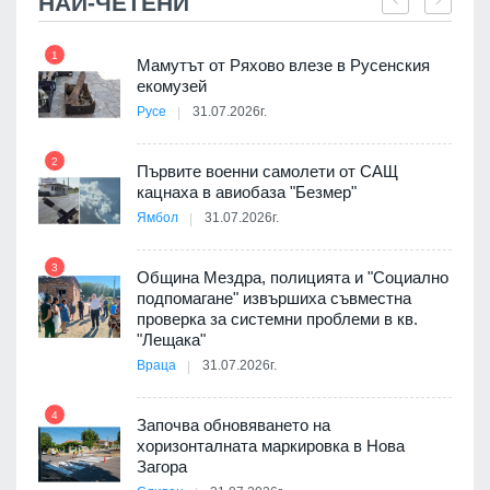
НАЙ-ЧЕТЕНИ
1
7
Мамутът от Ряхово влезе в Русенския
екомузей
Русе
31.07.2026г.
2
Първите военни самолети от САЩ
кацнаха в авиобаза "Безмер"
8
Ямбол
31.07.2026г.
 в
3
Община Мездра, полицията и "Социално
подпомагане" извършиха съвместна
проверка за системни проблеми в кв.
9
ойно
"Лещака"
те
Враца
31.07.2026г.
4
Започва обновяването на
хоризонталната маркировка в Нова
10
оведе
Загора
АЕЦ