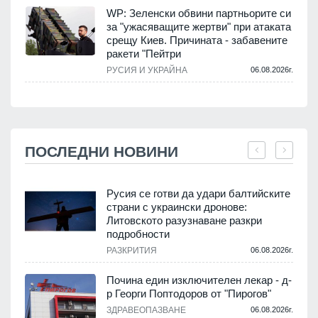
WP: Зеленски обвини партньорите си
за "ужасяващите жертви" при атаката
срещу Киев. Причината - забавените
ракети "Пейтри
РУСИЯ И УКРАЙНА
06.08.2026г.
ПОСЛЕДНИ НОВИНИ
Русия се готви да удари балтийските
страни с украински дронове:
Литовското разузнаване разкри
подробности
.
РАЗКРИТИЯ
06.08.2026г.
Почина един изключителен лекар - д-
р Георги Поптодоров от "Пирогов"
.
ЗДРАВЕОПАЗВАНЕ
06.08.2026г.