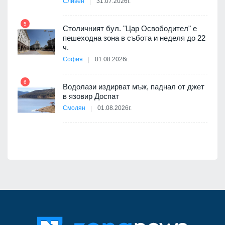
Сливен
31.07.2026г.
5
Столичният бул. "Цар Освободител" е
11
пешеходна зона в събота и неделя до 22
ч.
я
София
01.08.2026г.
6
12
Водолази издирват мъж, паднал от джет
в язовир Доспат
е
Смолян
01.08.2026г.