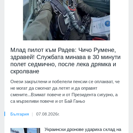
Млад пилот към Радев: Чичо Румене,
здравей! Службата минава в 30 минути
полет седмично, после лека дрямка и
скролване
Онези закръглени и побелели пенсии се оплакват, че
не могат да смогнат да летят и да оправят
смените...Взимат повече и от Президента сигурно, а
са мързеливи повече и от Бай Ганьо
България
07.08.2026г.
Украински дронове удариха склад на