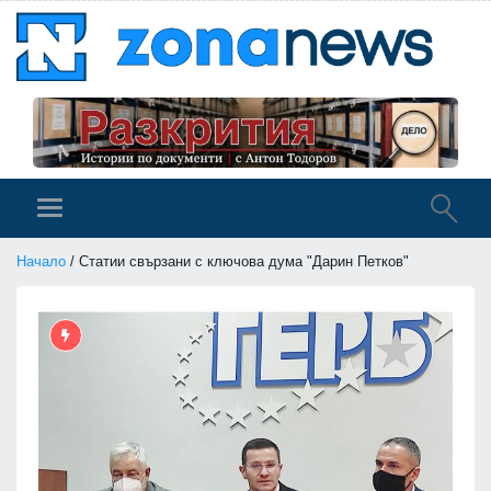
Начало
/ Статии свързани с ключова дума "Дарин Петков"