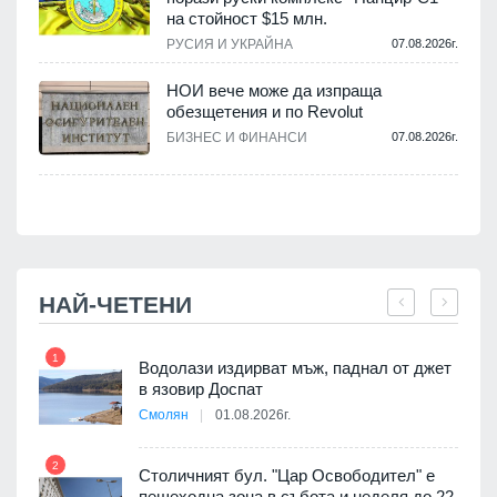
на стойност $15 млн.
.
РУСИЯ И УКРАЙНА
07.08.2026г.
НОИ вече може да изпраща
обезщетения и по Revolut
.
БИЗНЕС И ФИНАНСИ
07.08.2026г.
НАЙ-ЧЕТЕНИ
1
7
 няма
Водолази издирват мъж, паднал от джет
0 до
в язовир Доспат
Смолян
01.08.2026г.
2
8
Столичният бул. "Цар Освободител" е
3D
пешеходна зона в събота и неделя до 22