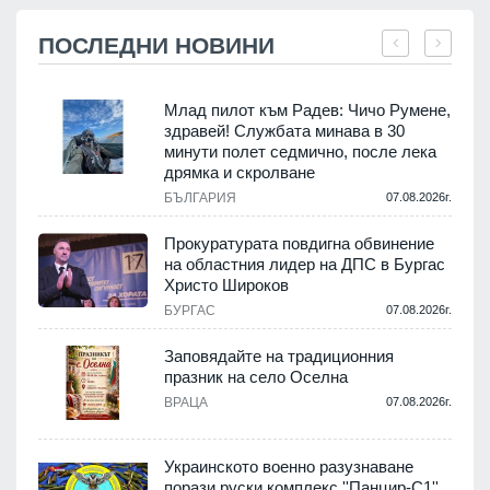
ПОСЛЕДНИ НОВИНИ
Млад пилот към Радев: Чичо Румене,
здравей! Службата минава в 30
минути полет седмично, после лека
дрямка и скролване
.
БЪЛГАРИЯ
07.08.2026г.
а
Прокуратурата повдигна обвинение
на областния лидер на ДПС в Бургас
.
Христо Широков
БУРГАС
07.08.2026г.
Заповядайте на традиционния
празник на село Оселна
.
ВРАЦА
07.08.2026г.
Украинското военно разузнаване
порази руски комплекс ''Панцир-С1''