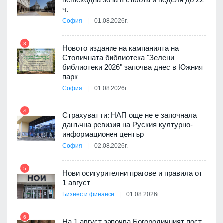
а към
ч.
София
01.08.2026г.
3
9
Новото издание на кампанията на
ията
Столичната библиотека "Зелени
та за
библиотеки 2026" започва днес в Южния
парк
София
01.08.2026г.
4
10
бва
Страхуват ги: НАП още не е започнала
данъчна ревизия на Руския културно-
информационен център
София
02.08.2026г.
оито
5
11
7
Нови осигурителни прагове и правила от
1 август
Бизнес и финанси
01.08.2026г.
6
а -
На 1 август започва Богородичният пост,