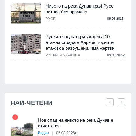
Нивото на река Дунав край Русе
остава без промяна
РУСЕ
09.08.2026г.
.
Руските окупатори удариха 10-
етажна сграда в Харков: горните
етажи са разрушени, има жертви
.
РУСИЯ И УКРАЙНА
09.08.2026г.
НАЙ-ЧЕТЕНИ
1
7
Нов спад на нивото на река Дунав е
я
отчет днес
Видин
06.08.2026г.