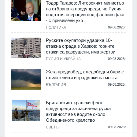
Тодор Тагарев: Литовският министър
на отбраната предупреди, че Русия
подготвя операции под фалшив флаг
- с приземени укр
ПОЛИТИКА
09.08.2026г.
Руските окупатори удариха 10-
етажна сграда в Харков: горните
етажи са разрушени, има жертви
РУСИЯ И УКРАЙНА
09.08.2026г.
Жега предиобед, следобедни бури с
гръмотевици и градушки на места
БЪЛГАРИЯ
09.08.2026г.
Британският кралски флот
предупреди за засилена руска
активност във водите около
Обединеното кралство
СВЕТЪТ
09.08.2026г.