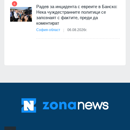
път в
6
 4
Радев за инцидента с евреите в Банско:
Нека чуждестранните политици се
запознаят с фактите, преди да
коментират
12
София-област
06.08.2026г.
д-р