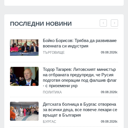
ПОСЛЕДНИ НОВИНИ
Бойко Борисов: Трябва да развиваме
военната си индустрия
.
ТЪРГОВИЩЕ
09.08.2026г.
Тодор Тагарев: Литовският министър
на отбраната предупреди, че Русия
т
подготвя операции под фалшив флаг
- с приземени укр
.
ПОЛИТИКА
09.08.2026г.
,
Детската болница в Бургас отворена
за всички деца, все повече лекари се
връщат в България
.
БУРГАС
09.08.2026г.