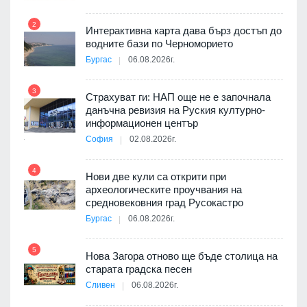
2
Интерактивна карта дава бърз достъп до
8
3D
водните бази по Черноморието
а към
Бургас
06.08.2026г.
3
Страхуват ги: НАП още не е започнала
данъчна ревизия на Руския културно-
9
ията
информационен център
та за
София
02.08.2026г.
4
Нови две кули са открити при
археологическите проучвания на
10
 на
средновековния град Русокастро
а, че
Бургас
06.08.2026г.
т
5
Нова Загора отново ще бъде столица на
старата градска песен
Сливен
06.08.2026г.
11