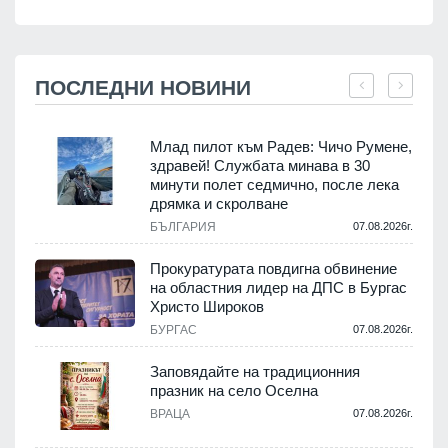
ПОСЛЕДНИ НОВИНИ
Млад пилот към Радев: Чичо Румене,
здравей! Службата минава в 30
минути полет седмично, после лека
дрямка и скролване
.
БЪЛГАРИЯ
07.08.2026г.
а
Прокуратурата повдигна обвинение
на областния лидер на ДПС в Бургас
.
Христо Широков
БУРГАС
07.08.2026г.
Заповядайте на традиционния
празник на село Оселна
.
ВРАЦА
07.08.2026г.