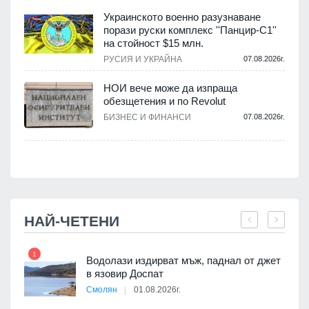
Украинското военно разузнаване
порази руски комплекс ''Панцир-С1''
на стойност $15 млн.
.
РУСИЯ И УКРАЙНА
07.08.2026г.
НОИ вече може да изпраща
обезщетения и по Revolut
.
БИЗНЕС И ФИНАНСИ
07.08.2026г.
НАЙ-ЧЕТЕНИ
1
7
 няма
Водолази издирват мъж, паднал от джет
0 до
в язовир Доспат
Смолян
01.08.2026г.