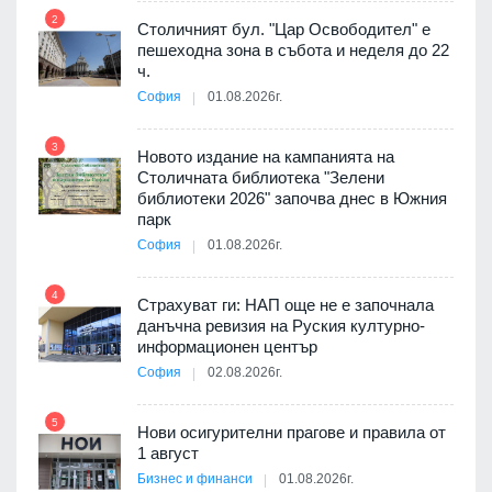
2
8
Столичният бул. "Цар Освободител" е
3D
пешеходна зона в събота и неделя до 22
а към
ч.
София
01.08.2026г.
3
9
Новото издание на кампанията на
ията
Столичната библиотека "Зелени
та за
библиотеки 2026" започва днес в Южния
парк
София
01.08.2026г.
4
10
а -
Страхуват ги: НАП още не е започнала
данъчна ревизия на Руския културно-
информационен център
София
02.08.2026г.
5
11
Нови осигурителни прагове и правила от
бва
1 август
Бизнес и финанси
01.08.2026г.