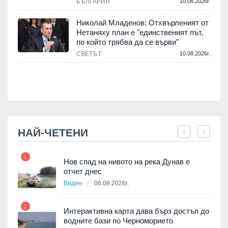
БЪЛГАРИЯ
10.08.2026г.
.
Николай Младенов: Отхвърленият от
Нетаняху план е "единственият път,
а
по който трябва да се върви"
СВЕТЪТ
10.08.2026г.
.
НАЙ-ЧЕТЕНИ
1
7
Нов спад на нивото на река Дунав е
я
отчет днес
Видин
06.08.2026г.
2
Интерактивна карта дава бърз достъп до
8
 на
водните бази по Черноморието