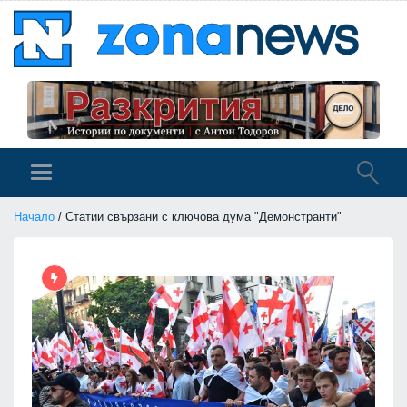
Начало
/ Статии свързани с ключова дума "Демонстранти"