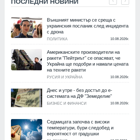
ПОСЛЕДНИ НОВИНИ
Външният министър се среща с
украинския посланик след инцидента
с дрона
.
ПОЛИТИКА
10.08.2026г.
Американските производители на
ракети "Пейтриът" се опасяват, че
Украйна ще подобри и намали цената
на техните ракети
.
РУСИЯ И УКРАЙНА
10.08.2026г.
Днес и утре - без достъп до е-
системата на ДФ "Земеделие"
у
БИЗНЕС И ФИНАНСИ
10.08.2026г.
.
Седмицата започва с високи
температури, бури следобед и
вероятност от градушки