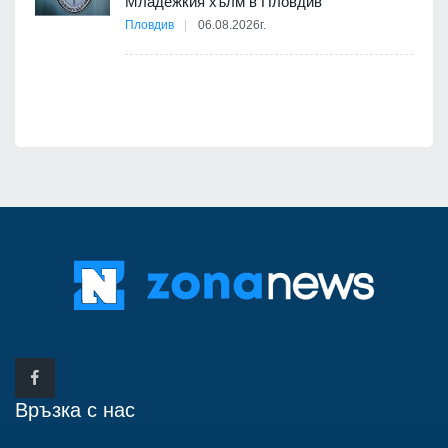
Младежкия хълм в Пловдив
бва
Пловдив
06.08.2026г.
Връзка с нас