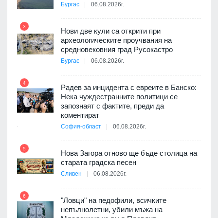
а, че
Бургас
06.08.2026г.
т
3
Нови две кули са открити при
археологическите проучвания на
9
средновековния град Русокастро
3D
Бургас
06.08.2026г.
а към
4
Радев за инцидента с евреите в Банско:
Нека чуждестранните политици се
10
запознаят с фактите, преди да
ията
коментират
та за
София-област
06.08.2026г.
5
Нова Загора отново ще бъде столица на
старата градска песен
11
оито
Сливен
06.08.2026г.
7
6
"Ловци" на педофили, всичките
непълнолетни, убили мъжа на
12