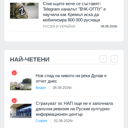
Списъците вече се съставят:
Telegram каналът "ВЧК-ОГПУ" е
научила как Кремъл иска да
мобилизира 800 000 руснаци
.
РУСИЯ И УКРАЙНА
08.08.2026г.
НАЙ-ЧЕТЕНИ
1
7
3D
Нов спад на нивото на река Дунав е
а към
отчет днес
Видин
06.08.2026г.
2
Страхуват ги: НАП още не е започнала
8
ията
данъчна ревизия на Руския културно-
та за
информационен център
София
02.08.2026г.