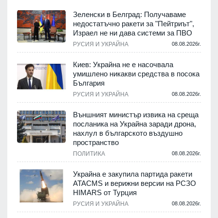
Зеленски в Белград: Получаваме
недостатъчно ракети за "Пейтриът",
Израел не ни дава системи за ПВО
.
РУСИЯ И УКРАЙНА
08.08.2026г.
Киев: Украйна не е насочвала
м
умишлено никакви средства в посока
България
.
РУСИЯ И УКРАЙНА
08.08.2026г.
е
Външният министър извика на среща
посланика на Украйна заради дрона,
нахлул в българското въздушно
пространство
.
ПОЛИТИКА
08.08.2026г.
Украйна е закупила партида ракети
ATACMS и верижни версии на РСЗО
HIMARS от Турция
.
РУСИЯ И УКРАЙНА
08.08.2026г.