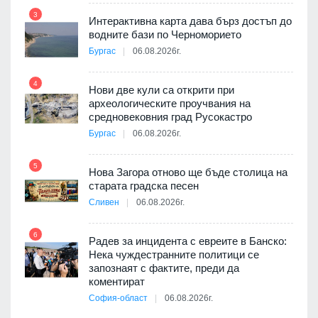
3
Интерактивна карта дава бърз достъп до
водните бази по Черноморието
9
Бургас
06.08.2026г.
4
Нови две кули са открити при
археологическите проучвания на
средновековния град Русокастро
10
път в
Бургас
06.08.2026г.
 4
5
Нова Загора отново ще бъде столица на
старата градска песен
Сливен
06.08.2026г.
11
 на
а, че
6
т
Радев за инцидента с евреите в Банско:
Нека чуждестранните политици се
запознаят с фактите, преди да
коментират
12
София-област
06.08.2026г.
оито