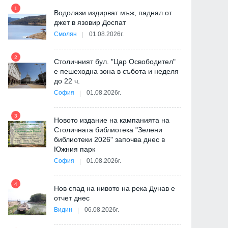
1
7
Водолази издирват мъж, паднал от
джет в язовир Доспат
Смолян
01.08.2026г.
2
8
Столичният бул. "Цар Освободител"
е пешеходна зона в събота и неделя
ия
до 22 ч.
София
01.08.2026г.
3
9
Новото издание на кампанията на
"
Столичната библиотека "Зелени
от
библиотеки 2026" започва днес в
Южния парк
София
01.08.2026г.
10
4
Нов спад на нивото на река Дунав е
отчет днес
Видин
06.08.2026г.