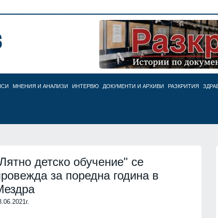
НСИ
МНЕНИЯ И АНАЛИЗИ
ИНТЕРВЮ
ДОКУМЕНТИ И АРХИВИ
РАЗКРИТИЯ
ЗДРА
"
"Лятно детско обучение" се
провежда за поредна година в
Мездра
8.06.2021г.