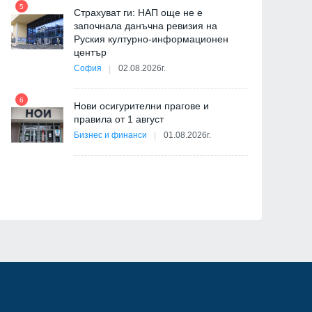
5
11
Страхуват ги: НАП още не е
започнала данъчна ревизия на
Руския културно-информационен
център
София
02.08.2026г.
6
Нови осигурителни прагове и
12
правила от 1 август
я
Бизнес и финанси
01.08.2026г.
ав