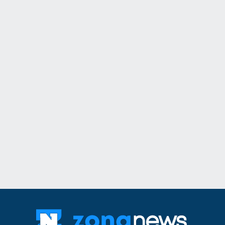
11
Информационна к
популяризиране н
здравно досие и н
приложение еЗдра
в
Враца
03.08.2026г
12
Ансамбъл "Мездра
достойно България
престижните фолк
света
Враца
03.08.2026г