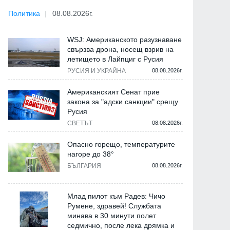
Политика
08.08.2026г.
WSJ: Американското разузнаване
свързва дрона, носещ взрив на
летището в Лайпциг с Русия
РУСИЯ И УКРАЙНА
08.08.2026г.
Американският Сенат прие
закона за "адски санкции" срещу
Русия
СВЕТЪТ
08.08.2026г.
Опасно горещо, температурите
нагоре до 38°
БЪЛГАРИЯ
08.08.2026г.
Млад пилот към Радев: Чичо
Румене, здравей! Службата
минава в 30 минути полет
седмично, после лека дрямка и