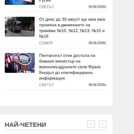
Русия
СВЕТЪТ
08.08.2026г.
От днес до 30 август ще има има
промяна в движението на
трамваи №10, №12, №13, №15 и
№18
СОФИЯ
08.08.2026г.
Пентагонът отне достъпа на
бившия министър на
военновъздушните сили Франк
Кендъл до класифицирана
информация
СВЕТЪТ
08.08.2026г.
НАЙ-ЧЕТЕНИ