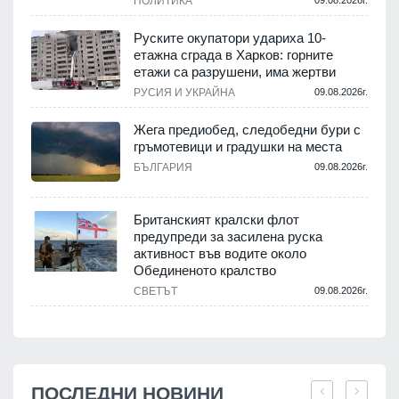
ПОЛИТИКА
09.08.2026г.
Руските окупатори удариха 10-
етажна сграда в Харков: горните
етажи са разрушени, има жертви
РУСИЯ И УКРАЙНА
09.08.2026г.
Жега предиобед, следобедни бури с
гръмотевици и градушки на места
БЪЛГАРИЯ
09.08.2026г.
Британският кралски флот
предупреди за засилена руска
активност във водите около
Обединеното кралство
СВЕТЪТ
09.08.2026г.
ПОСЛЕДНИ НОВИНИ