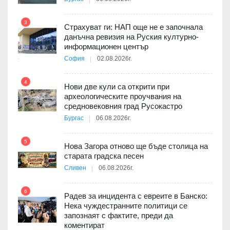
3
Страхуват ги: НАП още не е започнала
данъчна ревизия на Руския културно-
9
ията
информационен център
та за
София
02.08.2026г.
4
Нови две кули са открити при
археологическите проучвания на
10
 на
средновековния град Русокастро
а, че
Бургас
06.08.2026г.
т
5
Нова Загора отново ще бъде столица на
старата градска песен
Сливен
06.08.2026г.
11
път в
6
 4
Радев за инцидента с евреите в Банско:
Нека чуждестранните политици се
запознаят с фактите, преди да
коментират