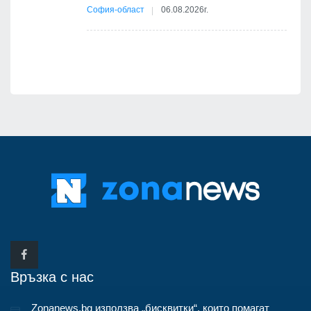
12
София-област
06.08.2026г.
д-р
Връзка с нас
Zonanews.bg използва „бисквитки“, които помагат