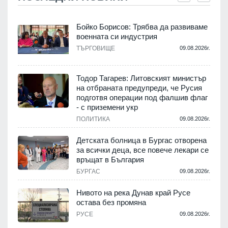
Бойко Борисов: Трябва да развиваме
военната си индустрия
.
ТЪРГОВИЩЕ
09.08.2026г.
Тодор Тагарев: Литовският министър
на отбраната предупреди, че Русия
т
подготвя операции под фалшив флаг
- с приземени укр
.
ПОЛИТИКА
09.08.2026г.
,
Детската болница в Бургас отворена
за всички деца, все повече лекари се
връщат в България
.
БУРГАС
09.08.2026г.
Нивото на река Дунав край Русе
остава без промяна
РУСЕ
09.08.2026г.
.