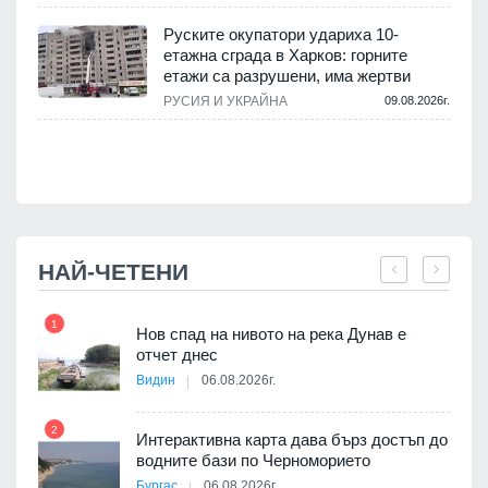
Руските окупатори удариха 10-
етажна сграда в Харков: горните
етажи са разрушени, има жертви
.
РУСИЯ И УКРАЙНА
09.08.2026г.
НАЙ-ЧЕТЕНИ
1
7
Нов спад на нивото на река Дунав е
я
отчет днес
Видин
06.08.2026г.
2
Интерактивна карта дава бърз достъп до
8
3D
водните бази по Черноморието
а към
Бургас
06.08.2026г.