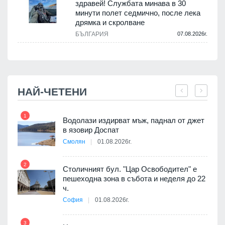
здравей! Службата минава в 30
минути полет седмично, после лека
дрямка и скролване
.
БЪЛГАРИЯ
07.08.2026г.
НАЙ-ЧЕТЕНИ
1
7
 няма
Водолази издирват мъж, паднал от джет
0 до
в язовир Доспат
Смолян
01.08.2026г.
2
8
Столичният бул. "Цар Освободител" е
ъп до
пешеходна зона в събота и неделя до 22
ч.
София
01.08.2026г.
3
9