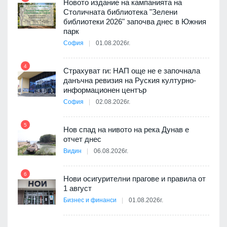
3D
Новото издание на кампанията на
а към
Столичната библиотека "Зелени
библиотеки 2026" започва днес в Южния
парк
София
01.08.2026г.
10
ията
4
та за
Страхуват ги: НАП още не е започнала
данъчна ревизия на Руския културно-
информационен център
София
02.08.2026г.
а -
5
11
Нов спад на нивото на река Дунав е
отчет днес
Видин
06.08.2026г.
6
Нови осигурителни прагове и правила от
12
1 август
Бизнес и финанси
01.08.2026г.