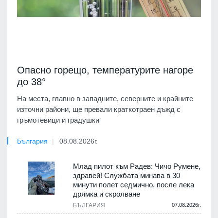
Опасно горещо, температурите нагоре
до 38°
На места, главно в западните, северните и крайните
източни райони, ще превали краткотраен дъжд с
гръмотевици и градушки
България
08.08.2026г.
Млад пилот към Радев: Чичо Румене,
здравей! Службата минава в 30
минути полет седмично, после лека
дрямка и скролване
БЪЛГАРИЯ
07.08.2026г.