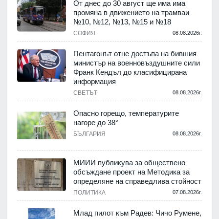
От днес до 30 август ще има има
промяна в движението на трамваи
т
№10, №12, №13, №15 и №18
.
СОФИЯ
08.08.2026г.
Пентагонът отне достъпа на бившия
министър на военновъздушните сили
Франк Кендъл до класифицирана
информация
.
СВЕТЪТ
08.08.2026г.
е
Опасно горещо, температурите
нагоре до 38°
БЪЛГАРИЯ
08.08.2026г.
.
МИИИ публикува за обществено
обсъждане проект на Методика за
-
определяне на справедлива стойност
ПОЛИТИКА
07.08.2026г.
.
Млад пилот към Радев: Чичо Румене,