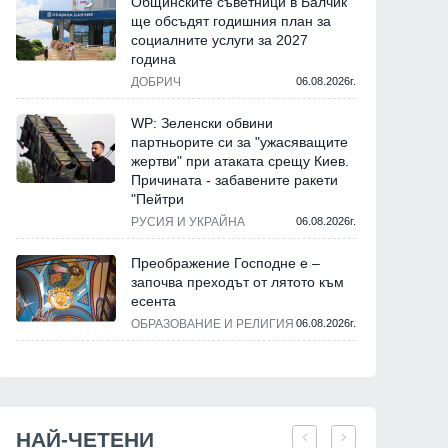
Общинските съветници в Балчик
ще обсъдят годишния план за
социалните услуги за 2027
година
ДОБРИЧ
06.08.2026г.
WP: Зеленски обвини
партньорите си за "ужасяващите
жертви" при атаката срещу Киев.
Причината - забавените ракети
"Пейтри
РУСИЯ И УКРАЙНА
06.08.2026г.
Преображение Господне е –
започва преходът от лятото към
есента
ОБРАЗОВАНИЕ И РЕЛИГИЯ
06.08.2026г.
НАЙ-ЧЕТЕНИ