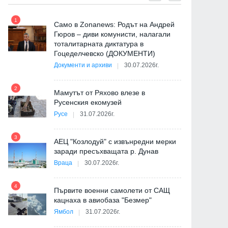
1
7
Само в Zonanews: Родът на Андрей
Гюров – диви комунисти, налагали
тоталитарната диктатура в
Гоцеделчевско (ДОКУМЕНТИ)
Документи и архиви
30.07.2026г.
8
2
Мамутът от Ряхово влезе в
Русенския екомузей
Русе
31.07.2026г.
9
3
АЕЦ "Козлодуй" с извънредни мерки
заради пресъхващата р. Дунав
Враца
30.07.2026г.
4
Първите военни самолети от САЩ
10
кацнаха в авиобаза "Безмер"
Ямбол
31.07.2026г.