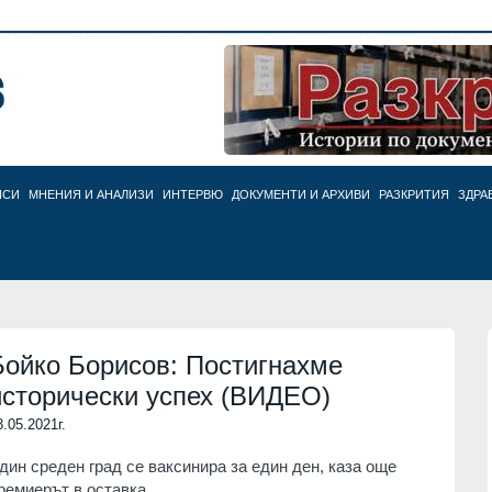
НСИ
МНЕНИЯ И АНАЛИЗИ
ИНТЕРВЮ
ДОКУМЕНТИ И АРХИВИ
РАЗКРИТИЯ
ЗДРА
Бойко Борисов: Постигнахме
исторически успех (ВИДЕО)
8.05.2021г.
дин среден град се ваксинира за един ден, каза още
ремиерът в оставка