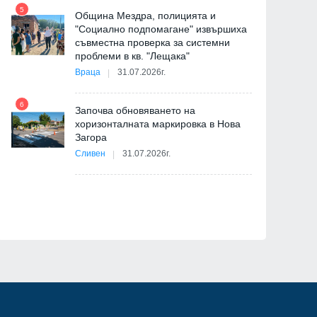
5
Община Мездра, полицията и
"Социално подпомагане" извършиха
съвместна проверка за системни
11
проблеми в кв. "Лещака"
на
Враца
31.07.2026г.
6
Започва обновяването на
хоризонталната маркировка в Нова
12
Загора
и
Сливен
31.07.2026г.