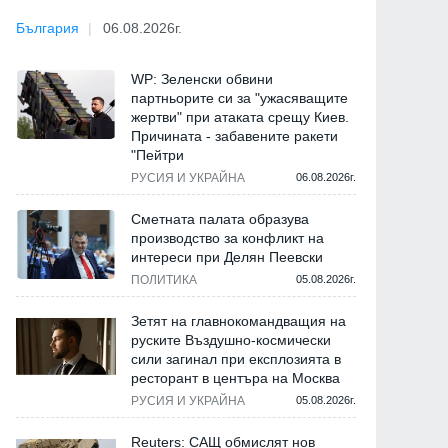
България
06.08.2026г.
WP: Зеленски обвини
партньорите си за "ужасяващите
жертви" при атаката срещу Киев.
Причината - забавените ракети
"Пейтри
РУСИЯ И УКРАЙНА
06.08.2026г.
Сметната палата образува
производство за конфликт на
интереси при Делян Пеевски
ПОЛИТИКА
05.08.2026г.
Зетят на главнокомандващия на
руските Въздушно-космически
сили загинал при експлозията в
ресторант в центъра на Москва
РУСИЯ И УКРАЙНА
05.08.2026г.
Reuters: САЩ обмислят нов