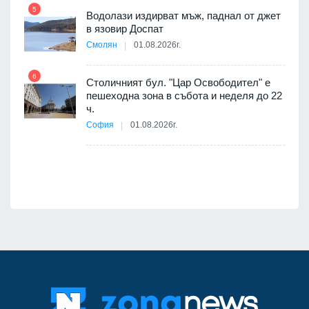
5
Водолази издирват мъж, паднал от джет
11
в язовир Доспат
 няма
Смолян
01.08.2026г.
0 до
6
Столичният бул. "Цар Освободител" е
12
пешеходна зона в събота и неделя до 22
ч.
София
01.08.2026г.
я