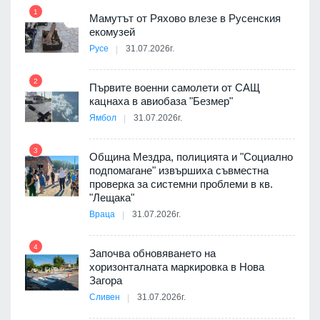
1
7
Мамутът от Ряхово влезе в Русенския
екомузей
Русе
31.07.2026г.
2
Първите военни самолети от САЩ
кацнаха в авиобаза "Безмер"
8
Ямбол
31.07.2026г.
 в
3
Община Мездра, полицията и "Социално
подпомагане" извършиха съвместна
проверка за системни проблеми в кв.
9
ойно
"Лещака"
те
Враца
31.07.2026г.
4
Започва обновяването на
хоризонталната маркировка в Нова
10
оведе
Загора
АЕЦ
Сливен
31.07.2026г.