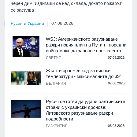
черен дим, издигащи се над склада, докато пожарът
се засилва
Русия и Украйна
07.08.2026г.
WSJ: Американското разузнаване
разкри новия план на Путин - поредна
война може да започне през есента
СВЕТЪТ
07.08.2026г.
Жълт и оранжев код за високи
температури - максималните до 39°
БЪЛГАРИЯ
07.08.2026г.
Русия се готви да удари балтийските
страни с украински дронове:
Литовското разузнаване разкри
подробности
РАЗКРИТИЯ
06.08.2026г.