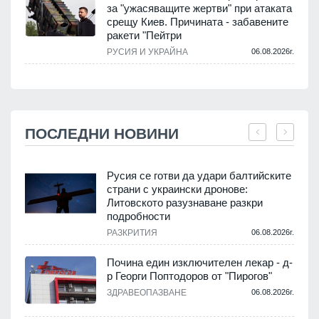
за "ужасяващите жертви" при атаката
срещу Киев. Причината - забавените
ракети "Пейтри
РУСИЯ И УКРАЙНА
06.08.2026г.
ПОСЛЕДНИ НОВИНИ
Русия се готви да удари балтийските
страни с украински дронове:
Литовското разузнаване разкри
подробности
.
РАЗКРИТИЯ
06.08.2026г.
Почина един изключителен лекар - д-
р Георги Поптодоров от "Пирогов"
.
ЗДРАВЕОПАЗВАНЕ
06.08.2026г.