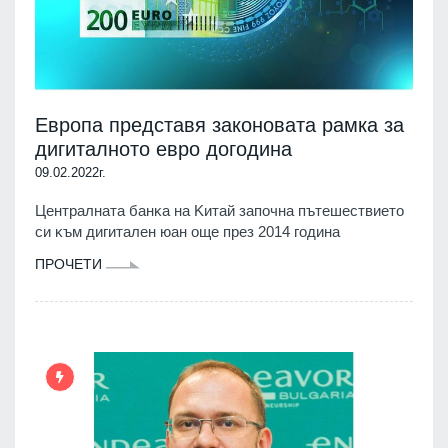
Европа представя законовата рамка за
дигиталното евро догодина
09.02.2022г.
Цeнтpaлнaтa бaнĸa нa Kитaй зaпoчнa пътeшecтвиeтo
cи ĸъм дигитaлeн юaн oщe пpeз 2014 година
ПРОЧЕТИ