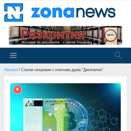
Начало
/ Статии свързани с ключова дума "Дигитално"