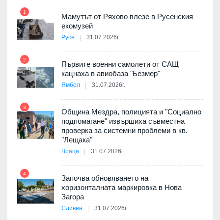
1
7
Мамутът от Ряхово влезе в Русенския
екомузей
Русе
31.07.2026г.
2
Първите военни самолети от САЩ
кацнаха в авиобаза "Безмер"
8
Ямбол
31.07.2026г.
 в
3
Община Мездра, полицията и "Социално
подпомагане" извършиха съвместна
проверка за системни проблеми в кв.
9
ойно
"Лещака"
те
Враца
31.07.2026г.
4
Започва обновяването на
хоризонталната маркировка в Нова
10
оведе
Загора
АЕЦ
Сливен
31.07.2026г.