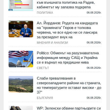
към външната политика на Радев,
кабинетът му запазва подкрепа
ПОЛИТИКА
06.08.2026г.
Ал. Йорданов: Родата на кандидата
на "промяната" Гюров е толкова
червена, че все едно ни се лансира
за президент внук на
МНЕНИЯ И АНАЛИЗИ
06.08.2026г.
Politico: Обменът на разузнавателна
информация между САЩ и Украйна
се е върнал на предишни нива
СВЕТЪТ
06.08.2026г.
Слаби превалявания в
северозападните райони на страната,
но температурите остават високи - до
37°
БЪЛГАРИЯ
06.08.2026г.
WP: Зеленски обвини партньорите си