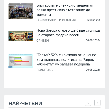
,
Българските ученици с медали от
о
всяко престижно състезание до
момента
.
ОБРАЗОВАНИЕ И РЕЛИГИЯ
06.08.2026г.
Нова Загора отново ще бъде столица
на старата градска песен
СЛИВЕН
06.08.2026г.
.
"Галъп": 52% с критично отношение
и
към външната политика на Радев,
а
кабинетът му запазва подкрепа
ПОЛИТИКА
06.08.2026г.
.
НАЙ-ЧЕТЕНИ