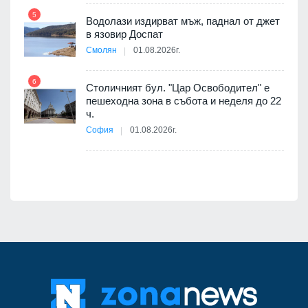
5
Водолази издирват мъж, паднал от джет
11
в язовир Доспат
е
Смолян
01.08.2026г.
6
Столичният бул. "Цар Освободител" е
12
пешеходна зона в събота и неделя до 22
ч.
я
София
01.08.2026г.