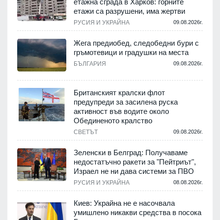
етажна сграда в Харков: горните
етажи са разрушени, има жертви
.
РУСИЯ И УКРАЙНА
09.08.2026г.
Жега предиобед, следобедни бури с
гръмотевици и градушки на места
.
БЪЛГАРИЯ
09.08.2026г.
Британският кралски флот
предупреди за засилена руска
активност във водите около
.
Обединеното кралство
СВЕТЪТ
09.08.2026г.
Зеленски в Белград: Получаваме
недостатъчно ракети за "Пейтриът",
.
Израел не ни дава системи за ПВО
РУСИЯ И УКРАЙНА
08.08.2026г.
м
Киев: Украйна не е насочвала
умишлено никакви средства в посока