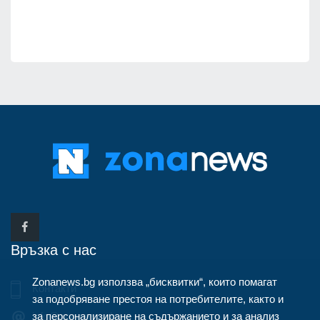
Връзка с нас
Zonanews.bg използва „бисквитки“, които помагат
Контакти
за подобряване престоя на потребителите, както и
за персонализиране на съдържанието и за анализ
info@zonanews.bg