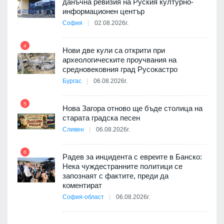
данъчна ревизия на Руския културно-
9
ията
информационен център
та за
София
02.08.2026г.
4
Нови две кули са открити при
археологическите проучвания на
средновековния град Русокастро
10
път в
Бургас
06.08.2026г.
 4
5
Нова Загора отново ще бъде столица на
старата градска песен
Сливен
06.08.2026г.
11
 на
а, че
6
т
Радев за инцидента с евреите в Банско:
Нека чуждестранните политици се
запознаят с фактите, преди да
коментират
12
София-област
06.08.2026г.
оито
7