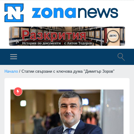
Начало
/ Статии свързани с ключова дума "Димитър Зоров"