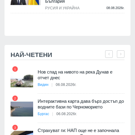
България
.
РУСИЯ И УКРАЙНА
08.08.2026г.
НАЙ-ЧЕТЕНИ
1
7
Нов спад на нивото на река Дунав е
я
отчет днес
Видин
06.08.2026г.
2
Интерактивна карта дава бърз достъп до
8
3D
водните бази по Черноморието
а към
Бургас
06.08.2026г.
3
Страхуват ги: НАП още не е започнала