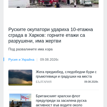
Руските окупатори удариха 10-етажна
сграда в Харков: горните етажи са
разрушени, има жертви
Под развалините има хора
Русия и Украйна
09.08.2026г.
Жега предиобед, следобедни бури с
гръмотевици и градушки на места
БЪЛГАРИЯ
09.08.2026г.
Британският кралски флот
предупреди за засилена руска
активност във водите около