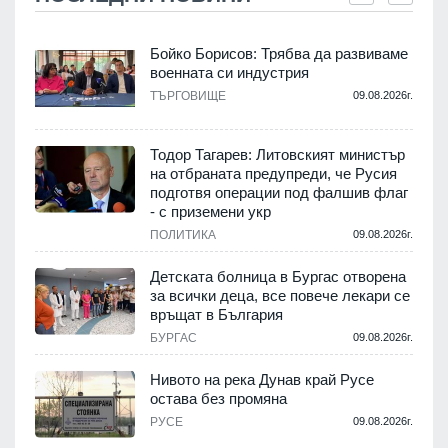
Бойко Борисов: Трябва да развиваме
военната си индустрия
.
ТЪРГОВИЩЕ
09.08.2026г.
Тодор Тагарев: Литовският министър
на отбраната предупреди, че Русия
т
подготвя операции под фалшив флаг
- с приземени укр
.
ПОЛИТИКА
09.08.2026г.
,
Детската болница в Бургас отворена
за всички деца, все повече лекари се
връщат в България
.
БУРГАС
09.08.2026г.
Нивото на река Дунав край Русе
остава без промяна
РУСЕ
09.08.2026г.
.