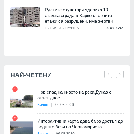
Руските окупатори удариха 10-
етажна сграда в Харков: горните
етажи са разрушени, има жертви
.
РУСИЯ И УКРАЙНА
09.08.2026г.
НАЙ-ЧЕТЕНИ
1
7
Нов спад на нивото на река Дунав е
я
отчет днес
Видин
06.08.2026г.
2
Интерактивна карта дава бърз достъп до
8
3D
водните бази по Черноморието
а към
Бургас
06.08.2026г.