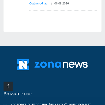
12
София-област
06.08.2026г.
д-р
Връзка с нас
Zonanews.bg използва „бисквитки“, които помагат