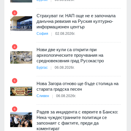
3
Страхуват ги: НАП още не е започнала
данъчна ревизия на Руския културно-
9
ията
информационен център
та за
София
02.08.2026г.
4
Нови две кули са открити при
археологическите проучвания на
10
 на
средновековния град Русокастро
а, че
Бургас
06.08.2026г.
т
5
Нова Загора отново ще бъде столица на
старата градска песен
Сливен
06.08.2026г.
11
път в
6
 4
Радев за инцидента с евреите в Банско:
Нека чуждестранните политици се
запознаят с фактите, преди да
коментират