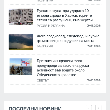
ПОЛИТИКА
09.08.2026г.
Руските окупатори удариха 10-
етажна сграда в Харков: горните
етажи са разрушени, има жертви
РУСИЯ И УКРАЙНА
09.08.2026г.
Жега предиобед, следобедни бури с
гръмотевици и градушки на места
БЪЛГАРИЯ
09.08.2026г.
Британският кралски флот
предупреди за засилена руска
активност във водите около
Обединеното кралство
СВЕТЪТ
09.08.2026г.
ПОСЛЕДНИ НОВИНИ