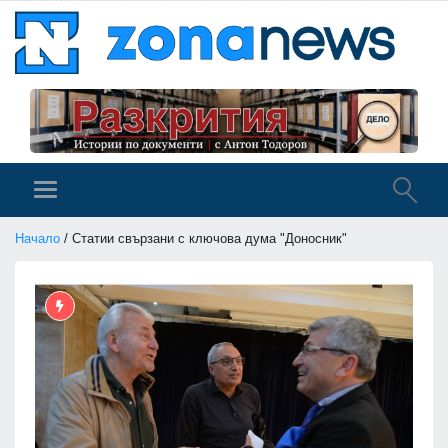
Начало
/ Статии свързани с ключова дума "Доносник"