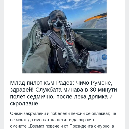
Млад пилот към Радев: Чичо Румене,
здравей! Службата минава в 30 минути
полет седмично, после лека дрямка и
скролване
Онези закръглени и побелели пенсии се оплакват, че
не могат да смогнат да летят и да оправят
смените...Взимат повече и от Президента сигурно, а