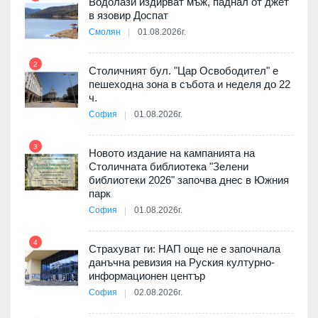
 няма
Водолази издирват мъж, паднал от джет
0 до
в язовир Доспат
Смолян
01.08.2026г.
2
8
Столичният бул. "Цар Освободител" е
3D
пешеходна зона в събота и неделя до 22
а към
ч.
София
01.08.2026г.
3
9
Новото издание на кампанията на
ията
Столичната библиотека "Зелени
та за
библиотеки 2026" започва днес в Южния
парк
София
01.08.2026г.
10
4
ъп до
Страхуват ги: НАП още не е започнала
данъчна ревизия на Руския културно-
информационен център
София
02.08.2026г.
а -