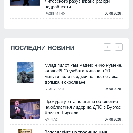
Литовското разузнаване разкри
подробности
РАЗКРИТИЯ
06.08.2026г.
ПОСЛЕДНИ НОВИНИ
Млад пилот към Радев: Чичо Румене,
здравей! Службата минава в 30
минути полет седмично, после лека
дрямка и скролване
.
БЪЛГАРИЯ
07.08.2026г.
а
Прокуратурата повдигна обвинение
на областния лидер на ДПС в Бургас
.
Христо Широков
БУРГАС
07.08.2026г.
Заповядайте на традиционния