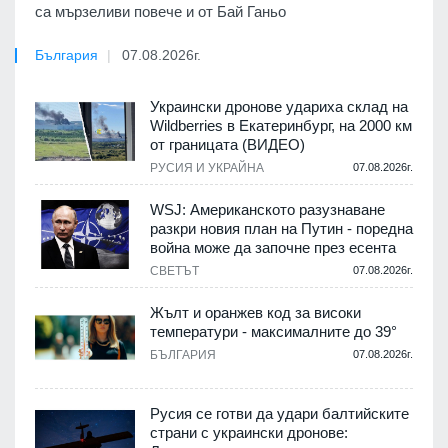
са мързеливи повече и от Бай Ганьо
България
07.08.2026г.
Украински дронове удариха склад на
Wildberries в Екатеринбург, на 2000 км
от границата (ВИДЕО)
РУСИЯ И УКРАЙНА
07.08.2026г.
WSJ: Американското разузнаване
разкри новия план на Путин - поредна
война може да започне през есента
СВЕТЪТ
07.08.2026г.
Жълт и оранжев код за високи
температури - максималните до 39°
БЪЛГАРИЯ
07.08.2026г.
Русия се готви да удари балтийските
страни с украински дронове: