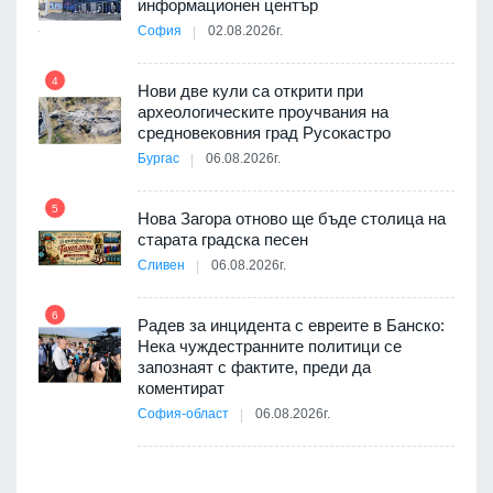
ията
информационен център
та за
София
02.08.2026г.
4
Нови две кули са открити при
археологическите проучвания на
средновековния град Русокастро
10
път в
Бургас
06.08.2026г.
 4
5
Нова Загора отново ще бъде столица на
старата градска песен
Сливен
06.08.2026г.
11
 на
а, че
6
т
Радев за инцидента с евреите в Банско:
Нека чуждестранните политици се
запознаят с фактите, преди да
коментират
12
София-област
06.08.2026г.
оито
7