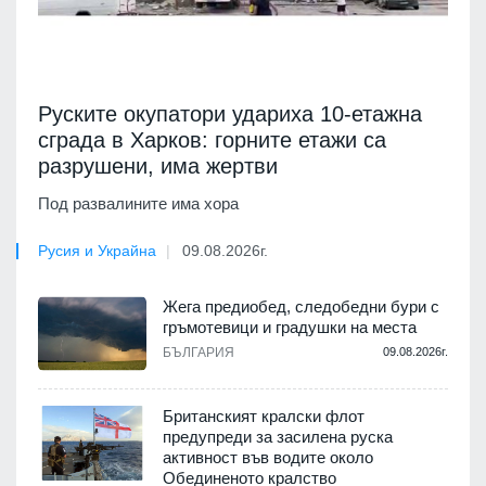
Руските окупатори удариха 10-етажна
сграда в Харков: горните етажи са
разрушени, има жертви
Под развалините има хора
Русия и Украйна
09.08.2026г.
Жега предиобед, следобедни бури с
гръмотевици и градушки на места
БЪЛГАРИЯ
09.08.2026г.
Британският кралски флот
предупреди за засилена руска
активност във водите около
Обединеното кралство