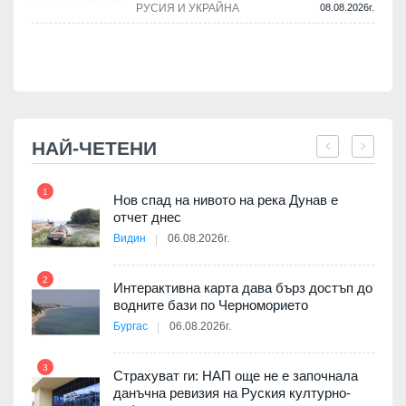
РУСИЯ И УКРАЙНА
08.08.2026г.
НАЙ-ЧЕТЕНИ
1
7
Нов спад на нивото на река Дунав е
я
отчет днес
Видин
06.08.2026г.
2
Интерактивна карта дава бърз достъп до
8
3D
водните бази по Черноморието
а към
Бургас
06.08.2026г.
3
Страхуват ги: НАП още не е започнала
данъчна ревизия на Руския културно-
9