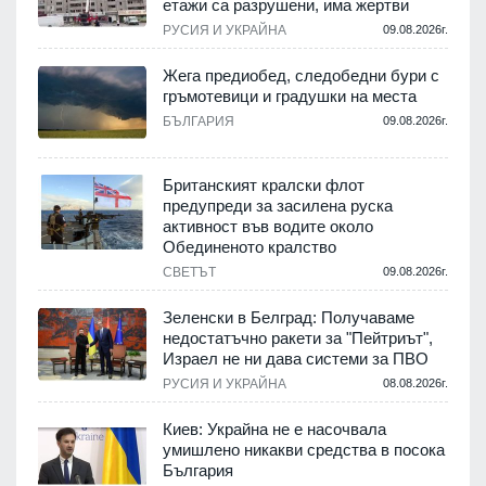
етажи са разрушени, има жертви
.
РУСИЯ И УКРАЙНА
09.08.2026г.
Жега предиобед, следобедни бури с
гръмотевици и градушки на места
.
БЪЛГАРИЯ
09.08.2026г.
Британският кралски флот
предупреди за засилена руска
активност във водите около
.
Обединеното кралство
СВЕТЪТ
09.08.2026г.
Зеленски в Белград: Получаваме
недостатъчно ракети за "Пейтриът",
.
Израел не ни дава системи за ПВО
РУСИЯ И УКРАЙНА
08.08.2026г.
м
Киев: Украйна не е насочвала
умишлено никакви средства в посока
България
.