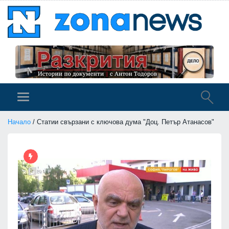
Начало
/ Статии свързани с ключова дума "Доц. Петър Атанасов"