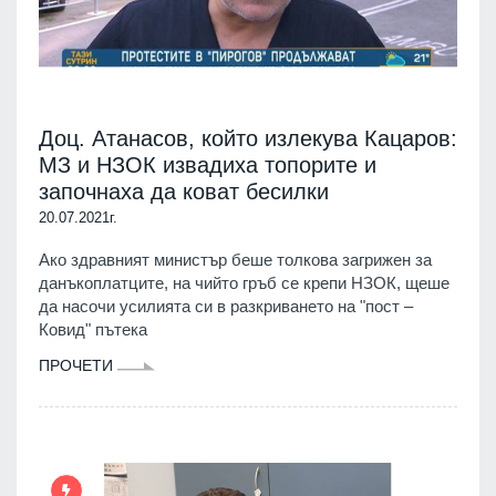
Доц. Атанасов, който излекува Кацаров:
МЗ и НЗОК извадиха топорите и
започнаха да коват бесилки
20.07.2021г.
Ако здравният министър беше толкова загрижен за
данъкоплатците, на чийто гръб се крепи НЗОК, щеше
да насочи усилията си в разкриването на "пост –
Ковид" пътека
ПРОЧЕТИ