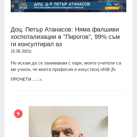
Доц. Петър Атанасов: Няма фалшиви
хоспотализации в "Пирогов", 99% съм
ги консултирал аз
15.06.2021г.
Не искам да се занимавам с пари, моите учители са
ме учили, че моята професия е изкуствоq of/dlr jfx
ПРОЧЕТИ