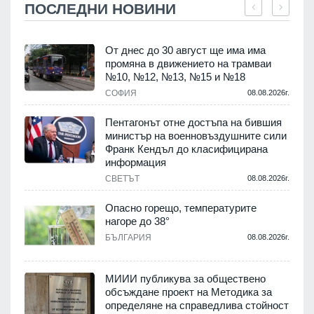
ПОСЛЕДНИ НОВИНИ
От днес до 30 август ще има има
промяна в движението на трамваи
т
№10, №12, №13, №15 и №18
.
СОФИЯ
08.08.2026г.
Пентагонът отне достъпа на бившия
министър на военновъздушните сили
Франк Кендъл до класифицирана
информация
.
СВЕТЪТ
08.08.2026г.
е
Опасно горещо, температурите
нагоре до 38°
БЪЛГАРИЯ
08.08.2026г.
.
МИИИ публикува за обществено
обсъждане проект на Методика за
-
определяне на справедлива стойност