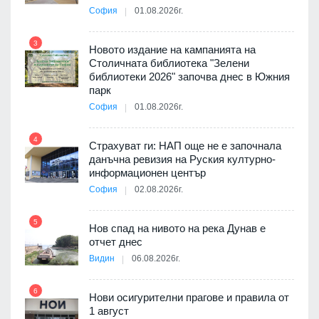
София
01.08.2026г.
3
9
Новото издание на кампанията на
3D
Столичната библиотека "Зелени
а към
библиотеки 2026" започва днес в Южния
парк
София
01.08.2026г.
4
10
ията
Страхуват ги: НАП още не е започнала
та за
данъчна ревизия на Руския културно-
информационен център
София
02.08.2026г.
11
5
Нов спад на нивото на река Дунав е
отчет днес
Видин
06.08.2026г.
6
12
Нови осигурителни прагове и правила от
1 август