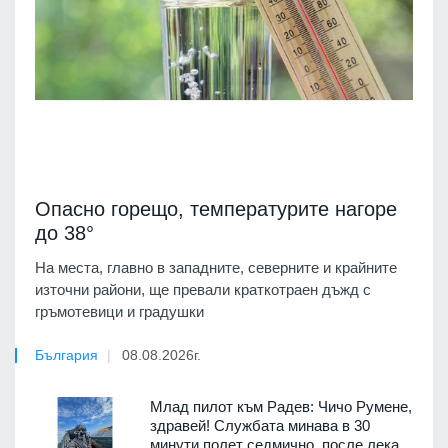
Опасно горещо, температурите нагоре
до 38°
На места, главно в западните, северните и крайните
източни райони, ще превали краткотраен дъжд с
гръмотевици и градушки
България
08.08.2026г.
Млад пилот към Радев: Чичо Румене,
здравей! Службата минава в 30
минути полет седмично, после лека