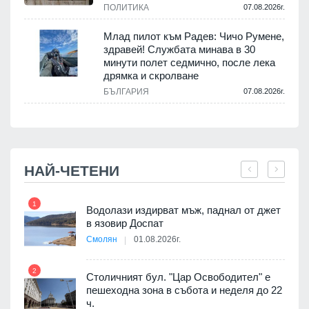
ПОЛИТИКА
07.08.2026г.
.
Млад пилот към Радев: Чичо Румене,
здравей! Службата минава в 30
минути полет седмично, после лека
дрямка и скролване
.
БЪЛГАРИЯ
07.08.2026г.
НАЙ-ЧЕТЕНИ
1
7
Водолази издирват мъж, паднал от джет
я
в язовир Доспат
Смолян
01.08.2026г.
2
8
Столичният бул. "Цар Освободител" е
 няма
пешеходна зона в събота и неделя до 22
0 до
ч.