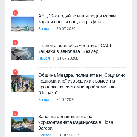
9
пост,
3
АЕЦ "Козлодуй" с извънредни мерки
заради пресъхващата р. Дунав
Враца
30.07.2026г.
4
елни
Първите военни самолети от САЩ
10
кацнаха в авиобаза "Безмер"
Ямбол
31.07.2026г.
5
Община Мездра, полицията и "Социално
ите
подпомагане" извършиха съвместна
проверка за системни проблеми в кв.
11
"Лещака"
Враца
31.07.2026г.
6
Започва обновяването на
хоризонталната маркировка в Нова
12
Загора
Сливен
31.07.2026г.