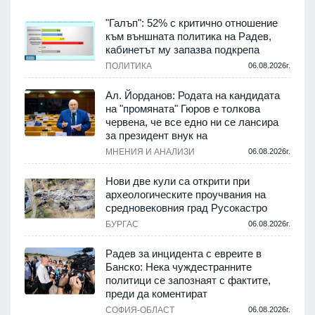
"Галъп": 52% с критично отношение
към външната политика на Радев,
кабинетът му запазва подкрепа
.
ПОЛИТИКА
06.08.2026г.
Ал. Йорданов: Родата на кандидата
на "промяната" Гюров е толкова
червена, че все едно ни се лансира
за президент внук на
.
МНЕНИЯ И АНАЛИЗИ
06.08.2026г.
Нови две кули са открити при
археологическите проучвания на
средновековния град Русокастро
.
БУРГАС
06.08.2026г.
Радев за инцидента с евреите в
и
Банско: Нека чуждестранните
политици се запознаят с фактите,
преди да коментират
.
СОФИЯ-ОБЛАСТ
06.08.2026г.