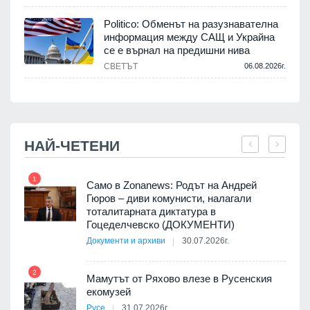
Politico: Обменът на разузнавателна
информация между САЩ и Украйна
се е върнал на предишни нива
.
СВЕТЪТ
06.08.2026г.
НАЙ-ЧЕТЕНИ
1
7
ала
Само в Zonanews: Родът на Андрей
о-
Гюров – диви комунисти, налагали
тоталитарната диктатура в
Гоцеделчевско (ДОКУМЕНТИ)
Документи и архиви
30.07.2026г.
8
а от
2
Мамутът от Ряхово влезе в Русенския
екомузей
Русе
31.07.2026г.