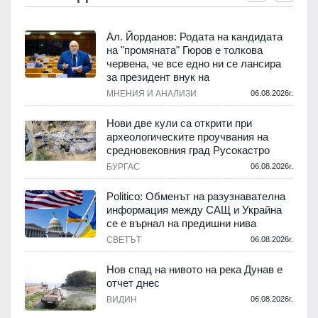
Ал. Йорданов: Родата на кандидата
на "промяната" Гюров е толкова
червена, че все едно ни се лансира
за президент внук на
.
МНЕНИЯ И АНАЛИЗИ
06.08.2026г.
Нови две кули са открити при
и
археологическите проучвания на
средновековния град Русокастро
.
БУРГАС
06.08.2026г.
Politico: Обменът на разузнавателна
информация между САЩ и Украйна
се е върнал на предишни нива
.
СВЕТЪТ
06.08.2026г.
Нов спад на нивото на река Дунав е
отчет днес
.
ВИДИН
06.08.2026г.