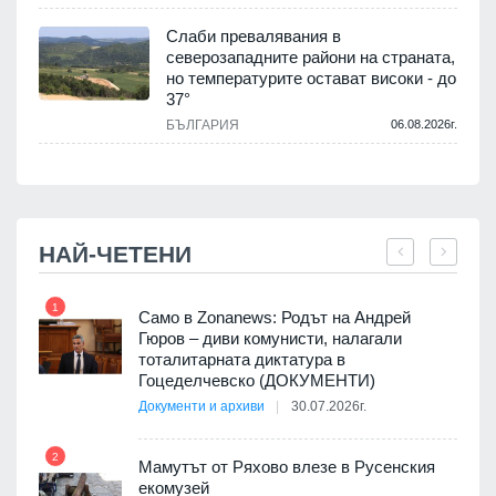
Слаби превалявания в
северозападните райони на страната,
но температурите остават високи - до
.
37°
БЪЛГАРИЯ
06.08.2026г.
НАЙ-ЧЕТЕНИ
1
7
ала
Само в Zonanews: Родът на Андрей
о-
Гюров – диви комунисти, налагали
тоталитарната диктатура в
Гоцеделчевско (ДОКУМЕНТИ)
Документи и архиви
30.07.2026г.
8
а от
2
Мамутът от Ряхово влезе в Русенския
екомузей