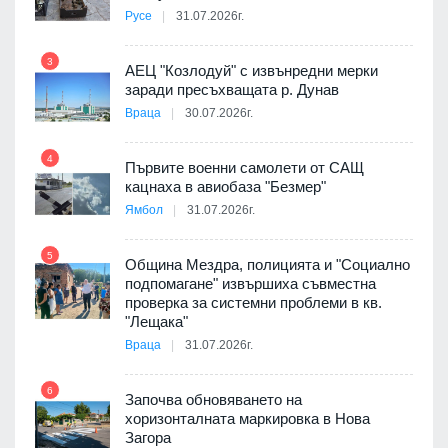
Русе
31.07.2026г.
9
пост,
3
АЕЦ "Козлодуй" с извънредни мерки
заради пресъхващата р. Дунав
Враца
30.07.2026г.
4
елни
Първите военни самолети от САЩ
10
кацнаха в авиобаза "Безмер"
Ямбол
31.07.2026г.
5
Община Мездра, полицията и "Социално
ите
подпомагане" извършиха съвместна
проверка за системни проблеми в кв.
11
"Лещака"
Враца
31.07.2026г.
6
Започва обновяването на
хоризонталната маркировка в Нова
12
Загора