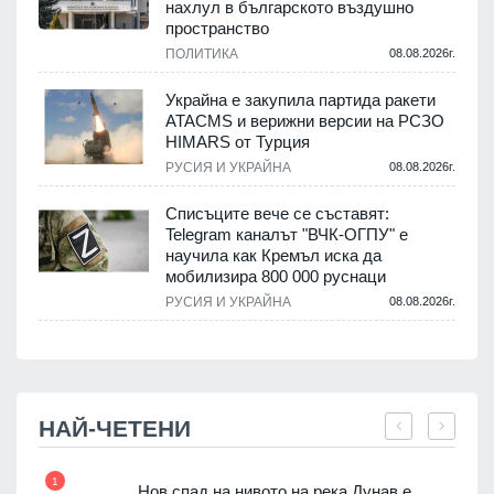
нахлул в българското въздушно
пространство
.
ПОЛИТИКА
08.08.2026г.
Украйна е закупила партида ракети
ATACMS и верижни версии на РСЗО
HIMARS от Турция
.
РУСИЯ И УКРАЙНА
08.08.2026г.
Списъците вече се съставят:
Telegram каналът "ВЧК-ОГПУ" е
научила как Кремъл иска да
мобилизира 800 000 руснаци
.
РУСИЯ И УКРАЙНА
08.08.2026г.
НАЙ-ЧЕТЕНИ
1
7
ията
Нов спад на нивото на река Дунав е