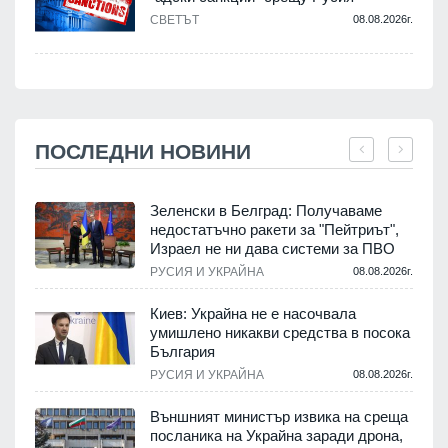
СВЕТЪТ
08.08.2026г.
ПОСЛЕДНИ НОВИНИ
Зеленски в Белград: Получаваме
недостатъчно ракети за "Пейтриът",
Израел не ни дава системи за ПВО
.
РУСИЯ И УКРАЙНА
08.08.2026г.
Киев: Украйна не е насочвала
м
умишлено никакви средства в посока
България
.
РУСИЯ И УКРАЙНА
08.08.2026г.
е
Външният министър извика на среща
посланика на Украйна заради дрона,