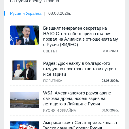
на Русия срещу Украйна
Русия и Украйна
08.08.2026г.
Бившият генерален секретар на
НАТО Столтенберг призна пълния
провал на Алианса в отношенията му
с Русия (ВИДЕО)
СВЕТЪТ
08.08.2026г.
Радев: Дрон нахлу в българското
въздушно пространство тази сутрин
и се взриви
ПОЛИТИКА
08.08.2026г.
WSJ: Американското разузнаване
свързва дрона, носещ взрив на
летището в Лайпциг с Русия
РУСИЯ И УКРАЙНА
08.08.2026г.
Американският Сенат прие закона за
"адски санкции" срещу Русия