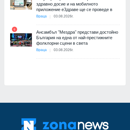
11
здравно досие и на мобилното
оито
приложение еЗдраве ще се проведе в
7
Враца
03.08.2026г.
6
Ансамбъл "Мездра" представи достойно
12
България на една от най-престижните
 на
фолклорни сцени в света
а, че
Враца
03.08.2026г.
т