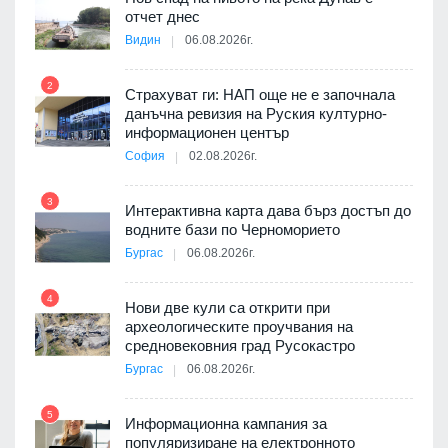
та за
отчет днес
Видин
06.08.2026г.
2
8
Страхуват ги: НАП още не е започнала
е
данъчна ревизия на Руския културно-
ите
информационен център
София
02.08.2026г.
3
9
Интерактивна карта дава бърз достъп до
водните бази по Черноморието
път в
Бургас
06.08.2026г.
 4
4
Нови две кули са открити при
археологическите проучвания на
10
средновековния град Русокастро
Бургас
06.08.2026г.
5
Информационна кампания за
популяризиране на електронното