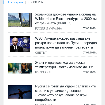
България
07.08.2026г.
Украински дронове удариха склад на
Wildberries в Екатеринбург, на 2000 км
от границата (ВИДЕО)
РУСИЯ И УКРАЙНА
07.08.2026г.
WSJ: Американското разузнаване
разкри новия план на Путин - поредна
война може да започне през есента
СВЕТЪТ
07.08.2026г.
Жълт и оранжев код за високи
температури - максималните до 39°
БЪЛГАРИЯ
07.08.2026г.
Русия се готви да удари балтийските
страни с украински дронове:
Литовското разузнаване разкри
подробности
06.08.2026г.