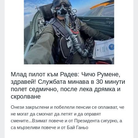
Млад пилот към Радев: Чичо Румене,
здравей! Службата минава в 30 минути
полет седмично, после лека дрямка и
скролване
Онези закръглени и побелели пенсии се оплакват, че
не могат да смогнат да летят и да оправят
смените...Взимат повече и от Президента сигурно, а
са мързеливи повече и от Бай Ганьо