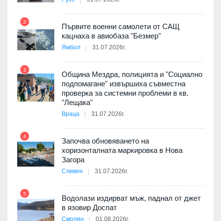
2
Първите военни самолети от САЩ
кацнаха в авиобаза "Безмер"
8
Ямбол
31.07.2026г.
3
Община Мездра, полицията и "Социално
подпомагане" извършиха съвместна
проверка за системни проблеми в кв.
9
"Лещака"
 в
Враца
31.07.2026г.
4
Започва обновяването на
ойно
хоризонталната маркировка в Нова
10
те
Загора
Сливен
31.07.2026г.
5
Водолази издирват мъж, паднал от джет
11
оведе
в язовир Доспат
АЕЦ
Смолян
01.08.2026г.