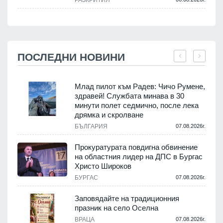
РАЗКРИТИЯ
ПОСЛЕДНИ НОВИНИ
Млад пилот към Радев: Чичо Румене,
здравей! Службата минава в 30
минути полет седмично, после лека
дрямка и скролване
.
БЪЛГАРИЯ
07.08.2026г.
а
Прокуратурата повдигна обвинение
на областния лидер на ДПС в Бургас
.
Христо Широков
БУРГАС
07.08.2026г.
Заповядайте на традиционния
празник на село Оселна
.
ВРАЦА
07.08.2026г.