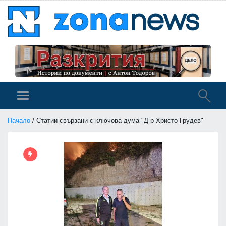
Начало
/ Статии свързани с ключова дума "Д-р Христо Грудев"