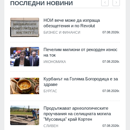
ПОСЛЕДНИ НОВИНИ
НОИ вече може да изпраща
обезщетения и по Revolut
БИЗНЕС И ФИНАНСИ
07.08.2026г.
.
Печелим милиони от рекорден износ
на ток
ИКОНОМИКА
07.08.2026г.
.
Курбанът на Голяма Богородица е за
здраве
,
о
БУРГАС
07.08.2026г.
.
Продължават археологическите
проучвания на селищната могила
"Мусовица" край Кортен
СЛИВЕН
07.08.2026г.