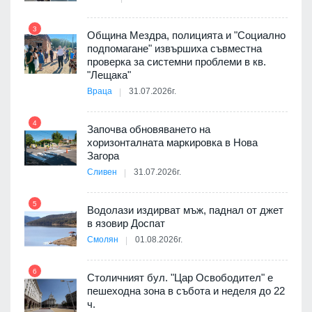
 в
3
Община Мездра, полицията и "Социално
подпомагане" извършиха съвместна
проверка за системни проблеми в кв.
9
ойно
"Лещака"
те
Враца
31.07.2026г.
4
Започва обновяването на
хоризонталната маркировка в Нова
10
оведе
Загора
АЕЦ
Сливен
31.07.2026г.
5
Водолази издирват мъж, паднал от джет
11
в язовир Доспат
 няма
Смолян
01.08.2026г.
0 до
6
Столичният бул. "Цар Освободител" е
12
пешеходна зона в събота и неделя до 22
ч.