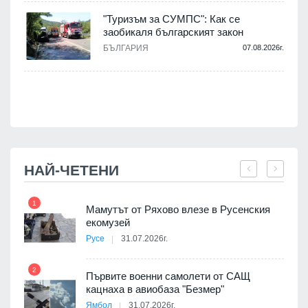
.
"Туризъм за СУМПС": Как се
заобикаля българският закон
и
а
БЪЛГАРИЯ
07.08.2026г.
.
НАЙ-ЧЕТЕНИ
1
7
Мамутът от Ряхово влезе в Русенския
екомузей
Русе
31.07.2026г.
2
Първите военни самолети от САЩ
кацнаха в авиобаза "Безмер"
8
Ямбол
31.07.2026г.