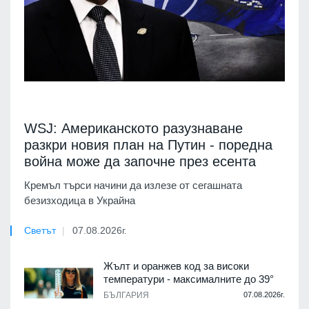
WSJ: Американското разузнаване
разкри новия план на Путин - поредна
война може да започне през есента
Кремъл търси начини да излезе от сегашната
безизходица в Украйна
Светът
07.08.2026г.
Жълт и оранжев код за високи
температури - максималните до 39°
БЪЛГАРИЯ
07.08.2026г.