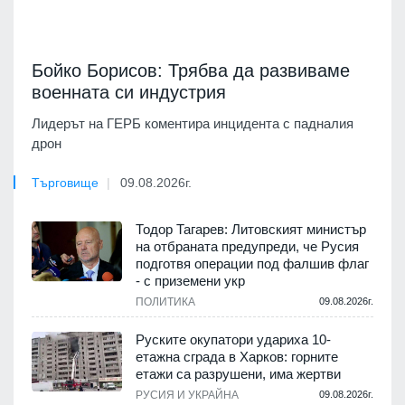
Бойко Борисов: Трябва да развиваме
военната си индустрия
Лидерът на ГЕРБ коментира инцидента с падналия
дрон
Търговище
09.08.2026г.
Тодор Тагарев: Литовският министър
на отбраната предупреди, че Русия
подготвя операции под фалшив флаг
- с приземени укр
ПОЛИТИКА
09.08.2026г.
Руските окупатори удариха 10-
етажна сграда в Харков: горните
етажи са разрушени, има жертви
РУСИЯ И УКРАЙНА
09.08.2026г.