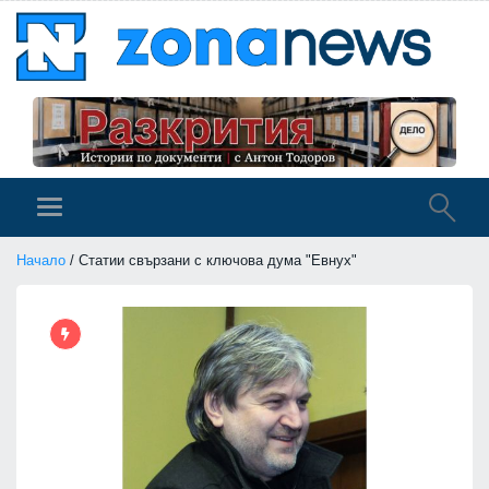
Начало
/ Статии свързани с ключова дума "Евнух"