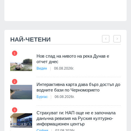
НАЙ-ЧЕТЕНИ
1
7
Нов спад на нивото на река Дунав е
я
отчет днес
Видин
06.08.2026г.
2
Интерактивна карта дава бърз достъп до
8
3D
водните бази по Черноморието
а към
Бургас
06.08.2026г.
3
Страхуват ги: НАП още не е започнала
данъчна ревизия на Руския културно-
9
ията
информационен център
та за
София
02.08.2026г.