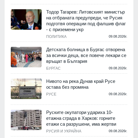
Тодор Тагарев: Литовският министър
на отбраната предупреди, че Русия
т
подготвя операции под фалшив флаг
- с приземени укр
.
ПОЛИТИКА
09.08.2026г.
,
Детската болница в Бургас отворена
за всички деца, все повече лекари се
връщат в България
.
БУРГАС
09.08.2026г.
Нивото на река Дунав край Русе
остава без промяна
РУСЕ
09.08.2026г.
.
Руските окупатори удариха 10-
етажна сграда в Харков: горните
етажи са разрушени, има жертви
.
РУСИЯ И УКРАЙНА
09.08.2026г.