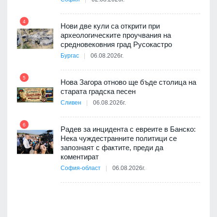
4
Нови две кули са открити при
археологическите проучвания на
10
 на
средновековния град Русокастро
а, че
Бургас
06.08.2026г.
т
5
Нова Загора отново ще бъде столица на
старата градска песен
Сливен
06.08.2026г.
11
път в
6
 4
Радев за инцидента с евреите в Банско:
Нека чуждестранните политици се
запознаят с фактите, преди да
коментират
12
София-област
06.08.2026г.
д-р