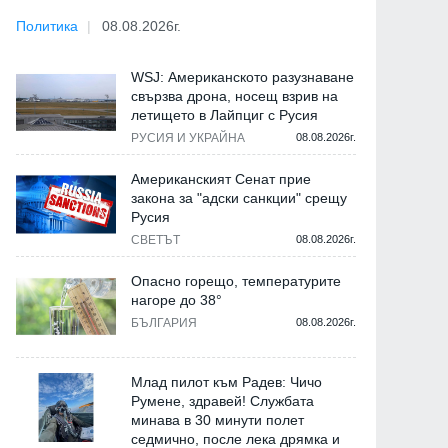
Политика
08.08.2026г.
WSJ: Американското разузнаване
свързва дрона, носещ взрив на
летището в Лайпциг с Русия
РУСИЯ И УКРАЙНА
08.08.2026г.
Американският Сенат прие
закона за "адски санкции" срещу
Русия
СВЕТЪТ
08.08.2026г.
Опасно горещо, температурите
нагоре до 38°
БЪЛГАРИЯ
08.08.2026г.
Млад пилот към Радев: Чичо
Румене, здравей! Службата
минава в 30 минути полет
седмично, после лека дрямка и