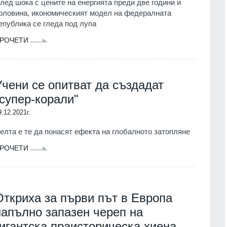
лед шока с цените на енергията преди две години и
оловина, икономическият модел на федералната
епублика се гледа под лупа
РОЧЕТИ
Учени се опитват да създадат
"супер-корали"
9.12.2021г.
елта е те да понасят ефекта на глобалното затопляне
РОЧЕТИ
Откриха за първи път в Европа
напълно запазен череп на
гигантска праисторическа хиена