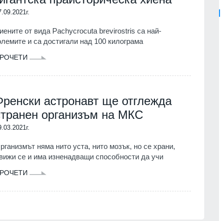
7.09.2021г.
иените от вида Pachycrocuta brevirostris са най-
олемите и са достигали над 100 килограма
РОЧЕТИ
Френски астронавт ще отглежда
странен организъм на МКС
9.03.2021г.
рганизмът няма нито уста, нито мозък, но се храни,
вижи се и има изненадващи способности да учи
РОЧЕТИ