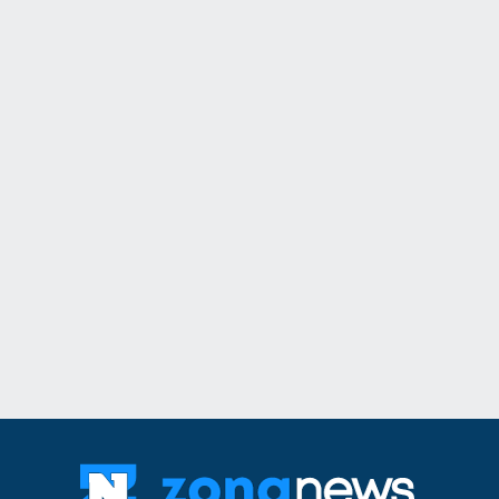
11
Ансамбъл "Мездра
достойно България
престижните фолк
света
Враца
03.08.2026г
12
Информационна к
популяризиране н
здравно досие и н
приложение еЗдра
в
Враца
03.08.2026г