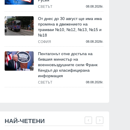
Русия
СВЕТЪТ
08.08.2026г.
От днес до 30 август ще има има
промяна в движението на
трамваи №10, №12, №13, №15 и
№18
СОФИЯ
08.08.2026г.
Пентагонът отне достъпа на
бившия министър на
военновъздушните сили Франк
Кендъл до класифицирана
информация
СВЕТЪТ
08.08.2026г.
НАЙ-ЧЕТЕНИ