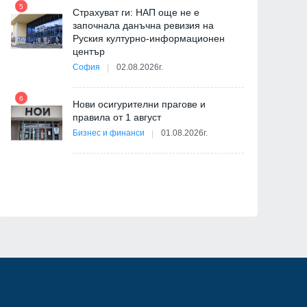
5
11
Страхуват ги: НАП още не е
започнала данъчна ревизия на
Руския културно-информационен
център
София
02.08.2026г.
6
12
Нови осигурителни прагове и
правила от 1 август
я
Бизнес и финанси
01.08.2026г.
ав