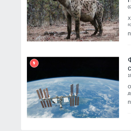
0
Х
г
П
1
О
д
П