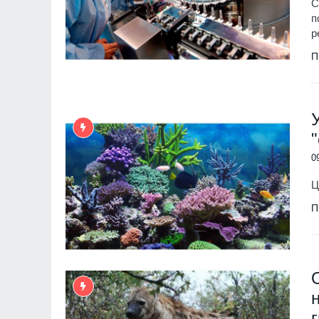
С
п
р
П
0
Ц
П