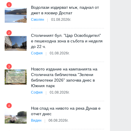
1
7
Водолази издирват мъж, паднал от
джет в язовир Доспат
Смолян
01.08.2026г.
2
8
Столичният бул. "Цар Освободител"
е пешеходна зона в събота и неделя
ия
до 22 ч.
София
01.08.2026г.
3
9
Новото издание на кампанията на
"
Столичната библиотека "Зелени
от
библиотеки 2026" започва днес в
Южния парк
София
01.08.2026г.
10
4
Нов спад на нивото на река Дунав е
отчет днес
Видин
06.08.2026г.