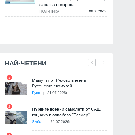
запазва подкрепа
ПОЛИТИКА
06.08.2026г.
НАЙ-ЧЕТЕНИ
1
7
на
Мамутът от Ряхово влезе в
Русенския екомузей
Русе
31.07.2026г.
2
Първите военни самолети от САЩ
кацнаха в авиобаза "Безмер"
8
Ямбол
31.07.2026г.
де