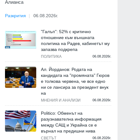
Алианса
Разкрития
06.08.2026г.
"Галъп": 52% с критично
отношение към външната
политика на Радев, кабинетът му
запазва подкрепа
ПОЛИТИКА
06.08.2026г.
Ал. Йорданов: Родата на
кандидата на "промяната" Гюров
е толкова червена, че все едно
ни се лансира за президент внук
на
МНЕНИЯ И АНАЛИЗИ
06.08.2026г.
Politico: Обменът на
разузнавателна информация
между САЩ и Украйна се е
върнал на предишни нива
СВЕТЪТ
06.08.2026г.