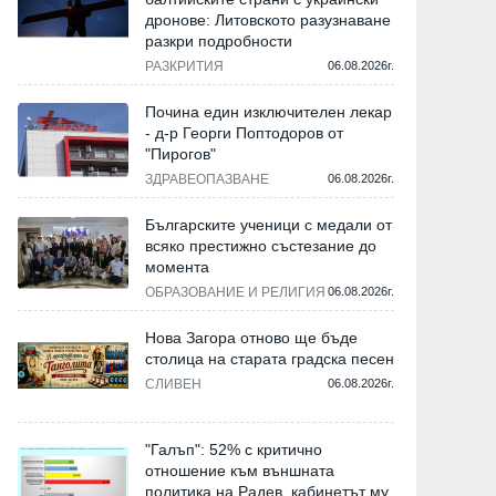
дронове: Литовското разузнаване
разкри подробности
РАЗКРИТИЯ
06.08.2026г.
Почина един изключителен лекар
- д-р Георги Поптодоров от
"Пирогов"
ЗДРАВЕОПАЗВАНЕ
06.08.2026г.
Българските ученици с медали от
всяко престижно състезание до
момента
ОБРАЗОВАНИЕ И РЕЛИГИЯ
06.08.2026г.
Нова Загора отново ще бъде
столица на старата градска песен
СЛИВЕН
06.08.2026г.
"Галъп": 52% с критично
отношение към външната
политика на Радев, кабинетът му