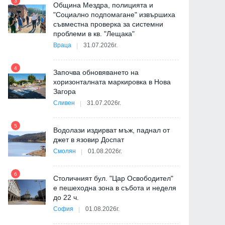
3
Община Мездра, полицията и
"Социално подпомагане" извършиха
съвместна проверка за системни
9
проблеми в кв. "Лещака"
Враца
31.07.2026г.
-
4
Започва обновяването на
хоризонталната маркировка в Нова
Загора
10
Сливен
31.07.2026г.
5
Водолази издирват мъж, паднал от
джет в язовир Доспат
11
Смолян
01.08.2026г.
6
а
Столичният бул. "Цар Освободител"
е пешеходна зона в събота и неделя
12
до 22 ч.
София
01.08.2026г.