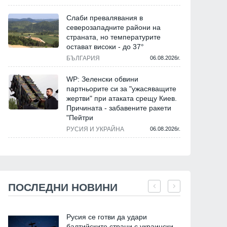
Слаби превалявания в
северозападните райони на
страната, но температурите
остават високи - до 37°
БЪЛГАРИЯ
06.08.2026г.
WP: Зеленски обвини
партньорите си за "ужасяващите
жертви" при атаката срещу Киев.
Причината - забавените ракети
"Пейтри
РУСИЯ И УКРАЙНА
06.08.2026г.
ПОСЛЕДНИ НОВИНИ
Русия се готви да удари
балтийските страни с украински