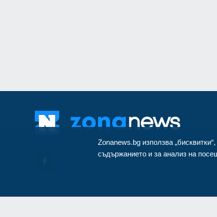
монтиран в разкло
Велико Търново
3
Zonanews.bg използва „бисквитки“,
съдържанието и за анализ на посещ