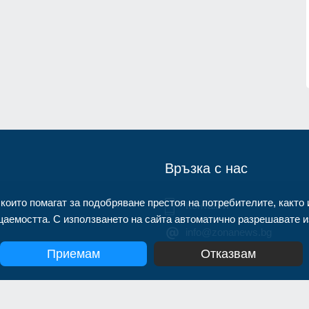
нител
Описаха състоянието на
корабоплавателния път в българск
1.07.2026г.
участък на р. Дунав
Русе
03.08.2026г.
Връзка с нас
 които помагат за подобряване престоя на потребителите, както 
Контакти
аемостта. С използването на сайта автоматично разрешавате из
info@zonanews.bg
Приемам
Отказвам