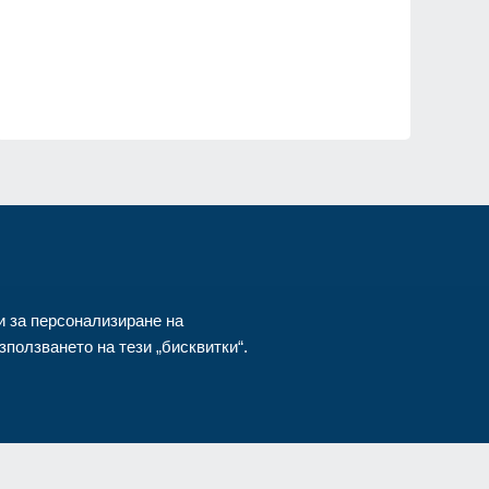
ия
и за персонализиране на
ползването на тези „бисквитки“.