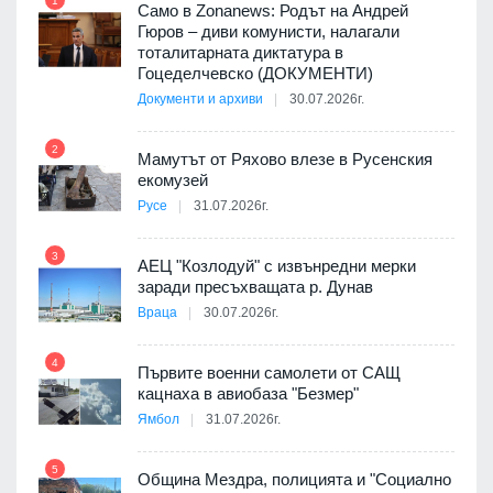
1
7
ала
Само в Zonanews: Родът на Андрей
о-
Гюров – диви комунисти, налагали
тоталитарната диктатура в
Гоцеделчевско (ДОКУМЕНТИ)
Документи и архиви
30.07.2026г.
8
а от
2
Мамутът от Ряхово влезе в Русенския
екомузей
Русе
31.07.2026г.
9
пост,
3
АЕЦ "Козлодуй" с извънредни мерки
заради пресъхващата р. Дунав
Враца
30.07.2026г.
4
елни
Първите военни самолети от САЩ
10
кацнаха в авиобаза "Безмер"
Ямбол
31.07.2026г.
5
Община Мездра, полицията и "Социално