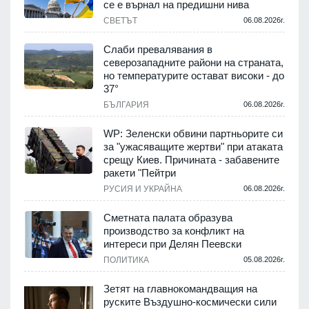
се е върнал на предишни нива
СВЕТЪТ
06.08.2026г.
Слаби превалявания в
северозападните райони на страната,
но температурите остават високи - до
37°
БЪЛГАРИЯ
06.08.2026г.
WP: Зеленски обвини партньорите си
за "ужасяващите жертви" при атаката
срещу Киев. Причината - забавените
ракети "Пейтри
РУСИЯ И УКРАЙНА
06.08.2026г.
Сметната палата образува
производство за конфликт на
интереси при Делян Пеевски
ПОЛИТИКА
05.08.2026г.
Зетят на главнокомандващия на
руските Въздушно-космически сили