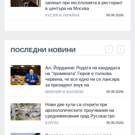
загинал при експлозията в ресторант
в центъра на Москва
РУСИЯ И УКРАЙНА
05.08.2026г.
ПОСЛЕДНИ НОВИНИ
Ал. Йорданов: Родата на кандидата
на "промяната" Гюров е толкова
червена, че все едно ни се лансира
.
за президент внук на
МНЕНИЯ И АНАЛИЗИ
06.08.2026г.
Нови две кули са открити при
археологическите проучвания на
средновековния град Русокастро
.
БУРГАС
06.08.2026г.