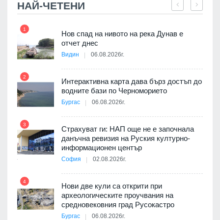
НАЙ-ЧЕТЕНИ
1
7
Нов спад на нивото на река Дунав е
я
отчет днес
Видин
06.08.2026г.
2
Интерактивна карта дава бърз достъп до
8
3D
водните бази по Черноморието
а към
Бургас
06.08.2026г.
3
Страхуват ги: НАП още не е започнала
данъчна ревизия на Руския културно-
9
ията
информационен център
та за
София
02.08.2026г.
4
Нови две кули са открити при
археологическите проучвания на
10
 на
средновековния град Русокастро
а, че
Бургас
06.08.2026г.