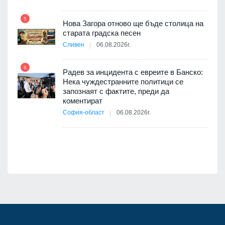
т
5
Нова Загора отново ще бъде столица на
старата градска песен
11
Сливен
06.08.2026г.
път в
6
 4
Радев за инцидента с евреите в Банско:
Нека чуждестранните политици се
запознаят с фактите, преди да
коментират
12
София-област
06.08.2026г.
д-р