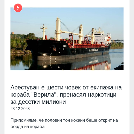
Арестуван е шести човек от екипажа на
кораба "Верила", пренасял наркотици
за десетки милиони
23.12.2023г.
Припомняме, че половин тон кокаин беше открит на
борда на кораба