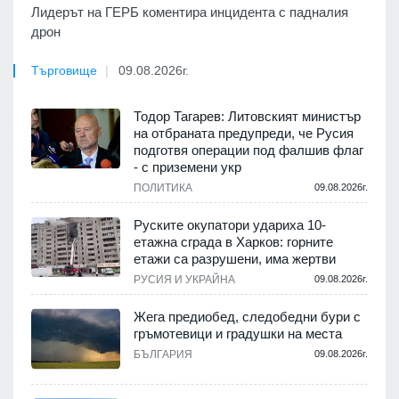
Лидерът на ГЕРБ коментира инцидента с падналия
дрон
Търговище
09.08.2026г.
Тодор Тагарев: Литовският министър
на отбраната предупреди, че Русия
подготвя операции под фалшив флаг
- с приземени укр
ПОЛИТИКА
09.08.2026г.
Руските окупатори удариха 10-
етажна сграда в Харков: горните
етажи са разрушени, има жертви
РУСИЯ И УКРАЙНА
09.08.2026г.
Жега предиобед, следобедни бури с
гръмотевици и градушки на места
БЪЛГАРИЯ
09.08.2026г.