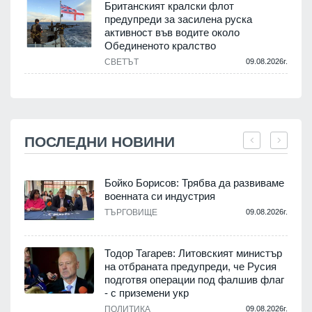
Британският кралски флот
предупреди за засилена руска
активност във водите около
Обединеното кралство
СВЕТЪТ
09.08.2026г.
ПОСЛЕДНИ НОВИНИ
Бойко Борисов: Трябва да развиваме
военната си индустрия
.
ТЪРГОВИЩЕ
09.08.2026г.
Тодор Тагарев: Литовският министър
на отбраната предупреди, че Русия
т
подготвя операции под фалшив флаг
- с приземени укр
.
ПОЛИТИКА
09.08.2026г.