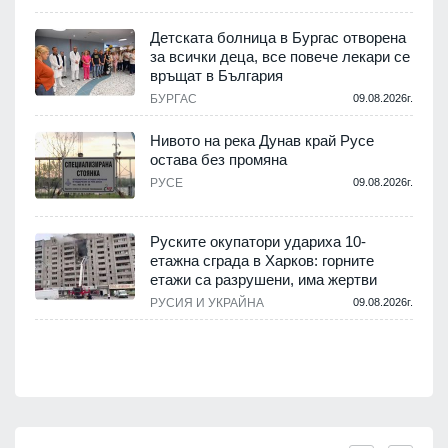
,
Детската болница в Бургас отворена
за всички деца, все повече лекари се
връщат в България
.
БУРГАС
09.08.2026г.
Нивото на река Дунав край Русе
остава без промяна
РУСЕ
09.08.2026г.
.
Руските окупатори удариха 10-
етажна сграда в Харков: горните
етажи са разрушени, има жертви
.
РУСИЯ И УКРАЙНА
09.08.2026г.